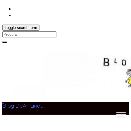
Toggle search form
Search
for:
Blog DeAr Lindo