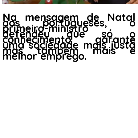
Na mensagem de Natal
aos portugueses, o
primeiro-ministro
defendeu que só o
conhecimento garante
uma sociedade mais justa
mas também mais e
melhor emprego.