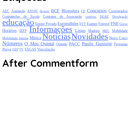
Concursos
BCE
Blogosfera
Contratados
AEC
Animação
Açores
CE
ANVPC
Contratações de Escola
Contratos de Associação
critérios
DGAE
Divulgação
educação
FNE
Euromilhões
Exames
Ensino Privado
EVT
Fenprof
Greve
Informações
Listas
Horários
Mobilidade
IEFP
Madeira
MEC
Notícias
Novidades
Música
Nuno Crato
Mobilidade Interna
Números
Paulo Guinote
O Meu Quintal
PACC
Opinião
Perguntas
Prova
Vinculação
TV
VAGAS
QZP
After Commentform