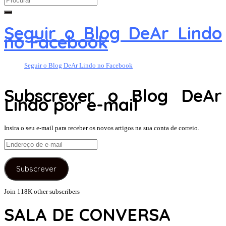
for:
Seguir o Blog DeAr Lindo
no Facebook
Seguir o Blog DeAr Lindo no Facebook
Subscrever o Blog DeAr
Lindo por e-mail
Insira o seu e-mail para receber os novos artigos na sua conta de correio.
Endereço
de
e-
Subscrever
mail
Join 118K other subscribers
SALA DE CONVERSA