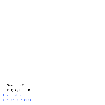
Setembro 2014
S
T
Q
Q
S
S
D
1
2
3
4
5
6
7
8
9
10
11
12
13
14