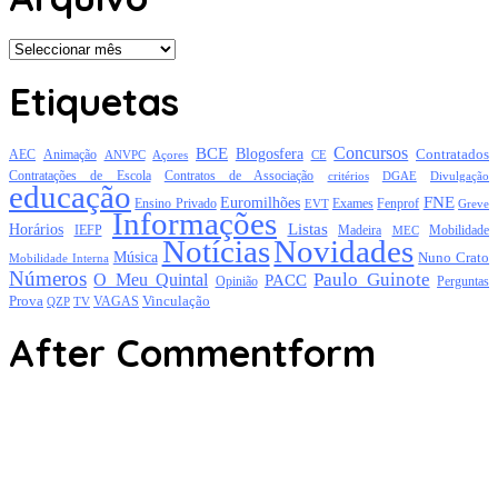
Arquivo
Etiquetas
Concursos
BCE
Blogosfera
Contratados
AEC
Animação
Açores
CE
ANVPC
Contratações de Escola
Contratos de Associação
critérios
DGAE
Divulgação
educação
FNE
Euromilhões
Exames
Ensino Privado
EVT
Fenprof
Greve
Informações
Listas
Horários
Mobilidade
IEFP
Madeira
MEC
Notícias
Novidades
Música
Nuno Crato
Mobilidade Interna
Números
Paulo Guinote
O Meu Quintal
PACC
Opinião
Perguntas
Prova
Vinculação
TV
VAGAS
QZP
After Commentform