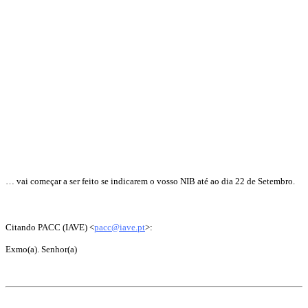
… vai começar a ser feito se indicarem o vosso NIB até ao dia 22 de Setembro.
Citando PACC (IAVE) <
pacc@iave.pt
>:
Exmo(a). Senhor(a)