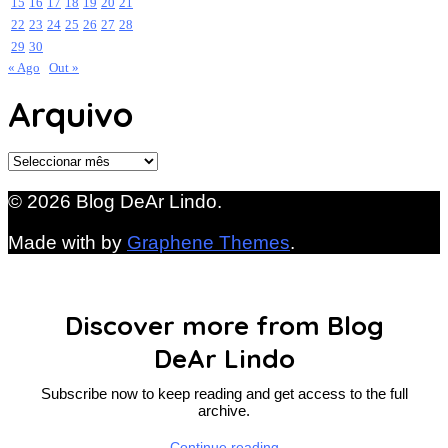
15
16
17
18
19
20
21
22
23
24
25
26
27
28
29
30
« Ago
Out »
Arquivo
Arquivo
© 2026 Blog DeAr Lindo.
Made with
by
Graphene Themes
.
Discover more from Blog
DeAr Lindo
Subscribe now to keep reading and get access to the full
archive.
Continue reading