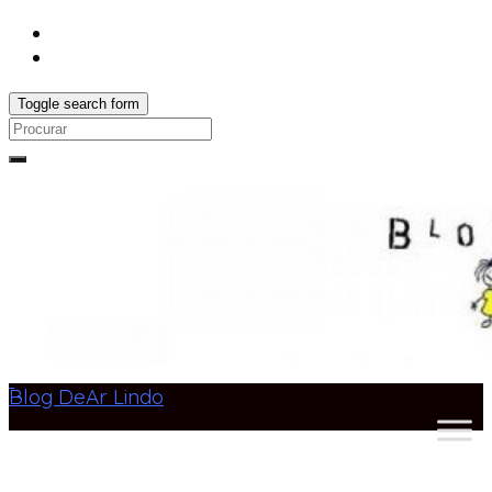
Toggle search form
Search
for:
Blog DeAr Lindo