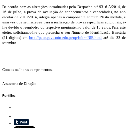
De acordo com as alterações introduzidas pelo Despacho n.º 9316-A/2014, de
16 de julho, a prova de avaliação de conhecimentos e capacidades, no ano
escolar de 2013/2014, integra apenas a componente comum. Nesta medida, e
uma vez que se inscreveu para a realização de provas específicas adicionais, é-
lhe devido o reembolso do respetivo montante, no valor de 15 euros. Para este
efeito, solicitamos-lhe que preencha o seu Número de Identificação Bancária
(21 dígitos) em
http://pacc.gave.min-edu.pt/np4/formNIB.html
até dia 22 de
setembro.
Com os melhores cumprimentos,
Assessoria de Direção
Partilha: