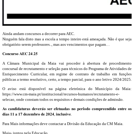
Ainda andam concursos a decorrer para AEC.
Ninguém fala disto mas a escola a tempo inteiro está ameaçada. Não é que seja
obrigatório serem professores.., mas aos vencimentos que pagam…
𝐂𝐨𝐧𝐜𝐮𝐫𝐬𝐨 𝐀𝐄𝐂 𝟐𝟒.𝟐𝟓
A Câmara Municipal da Maia vai proceder à abertura de procedimento
concursal de recrutamento e seleção para técnicos do Programa de Atividades de
Enriquecimento Curricular, em regime de contrato de trabalho em funções
públicas a termo resolutivo, certo, a tempo parcial, para o ano letivo 2024/2025.
O aviso está disponível na página eletrónica do Município da Maia:
https://www.cm-maia.pt/institucional/recursos-humanos/recrutamento-e-
selecao, onde constam todos os requisitos e demais condições de admissão.
𝐀𝐬 𝐜𝐚𝐧𝐝𝐢𝐝𝐚𝐭𝐮𝐫𝐚𝐬 𝐝𝐞𝐯𝐞𝐫𝐚̃𝐨 𝐬𝐞𝐫 𝐞𝐟𝐞𝐭𝐮𝐚𝐝𝐚𝐬 𝐧𝐨 𝐩𝐞𝐫𝐢́𝐨𝐝𝐨 𝐜𝐨𝐦𝐩𝐫𝐞𝐞𝐧𝐝𝐢𝐝𝐨 𝐞𝐧𝐭𝐫𝐞 𝐨𝐬
𝐝𝐢𝐚𝐬 𝟏𝟏 𝐚 𝟏𝟕 𝐝𝐞𝐳𝐞𝐦𝐛𝐫𝐨 𝐝𝐞 𝟐𝟎𝟐𝟒, 𝐢𝐧𝐜𝐥𝐮𝐬𝐢𝐯𝐞.
Para Mais informações deve contactar a Divisão da Educação da CM Maia.
Maia- juntos pela Educação