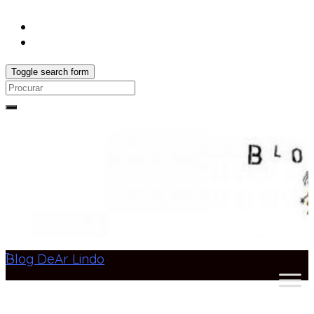
Toggle search form
Search
for:
Blog DeAr Lindo