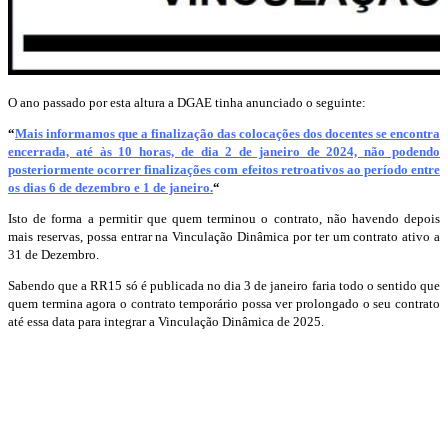
O ano passado por esta altura a DGAE tinha anunciado o seguinte:
“
Mais informamos que a finalização das colocações dos docentes se encontra
encerrada, até às 10 horas, de dia 2 de janeiro de 2024, não podendo
posteriormente ocorrer finalizações com efeitos retroativos ao período entre
os dias 6 de dezembro e 1 de janeiro.
“
Isto de forma a permitir que quem terminou o contrato, não havendo depois
mais reservas, possa entrar na Vinculação Dinâmica por ter um contrato ativo a
31 de Dezembro.
Sabendo que a RR15 só é publicada no dia 3 de janeiro faria todo o sentido que
quem termina agora o contrato temporário possa ver prolongado o seu contrato
até essa data para integrar a Vinculação Dinâmica de 2025.