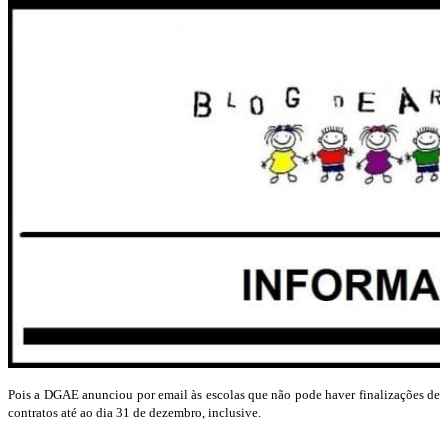
Pois a DGAE anunciou por email às escolas que não pode haver finalizações de
contratos até ao dia 31 de dezembro, inclusive.