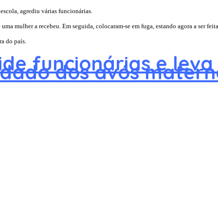
escola, agrediu várias funcionárias.
e uma mulher a recebeu. Em seguida, colocaram-se em fuga, estando agora a ser feita
a do país.
ide funcionárias e leva
idado dos avós matern