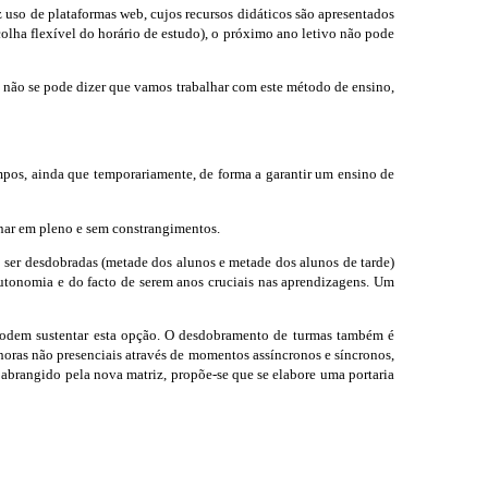
 uso de plataformas web, cujos recursos didáticos são apresentados
olha flexível do horário de estudo), o próximo ano letivo não pode
 não se pode dizer que vamos trabalhar com este método de ensino,
mpos, ainda que temporariamente, de forma a garantir um ensino de
onar em pleno e sem constrangimentos.
ão ser desdobradas (metade dos alunos e metade dos alunos de tarde)
e autonomia e do facto de serem anos cruciais nas aprendizagens. Um
e podem sustentar esta opção. O desdobramento de turmas também é
horas não presenciais através de momentos assíncronos e síncronos,
 abrangido pela nova matriz, propõe-se que se elabore uma portaria