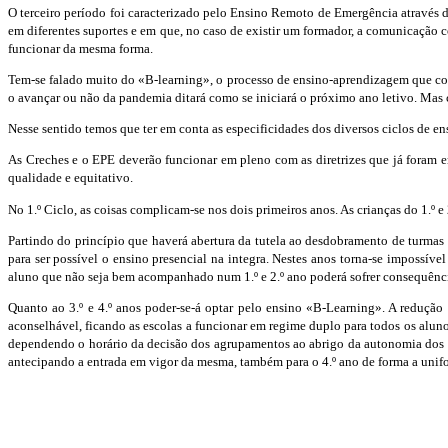
O terceiro período foi caracterizado pelo Ensino Remoto de Emergência através d
em diferentes suportes e em que, no caso de existir um formador, a comunicação 
funcionar da mesma forma.
Tem-se falado muito do «B-learning», o processo de ensino-aprendizagem que com
o avançar ou não da pandemia ditará como se iniciará o próximo ano letivo. Mas 
Nesse sentido temos que ter em conta as especificidades dos diversos ciclos de ens
As Creches e o EPE deverão funcionar em pleno com as diretrizes que já foram e
qualidade e equitativo.
No 1.º Ciclo, as coisas complicam-se nos dois primeiros anos. As crianças do 1.
Partindo do princípio que haverá abertura da tutela ao desdobramento de turmas e
para ser possível o ensino presencial na integra. Nestes anos torna-se impossíve
aluno que não seja bem acompanhado num 1.º e 2.º ano poderá sofrer consequênci
Quanto ao 3.º e 4.º anos poder-se-á optar pelo ensino «B-Learning». A reduçã
aconselhável, ficando as escolas a funcionar em regime duplo para todos os alun
dependendo o horário da decisão dos agrupamentos ao abrigo da autonomia dos agr
antecipando a entrada em vigor da mesma, também para o 4.º ano de forma a unifo