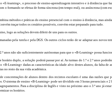
o «E-learning», o processo de ensino-aprendizagem interativo e à distância que faz
com o formando se efetua de forma síncrona (em tempo real), ou assíncrona (com esc
bina métodos e práticas do ensino presencial com o ensino à distância, mas ainda
convém traçar todos os cenários possíveis, convém estar preparado para tudo.
ino, logo as soluções devem diferir de uns para os outros.
manadas pela tutela e pela DGS. Os outros ciclos terão de se adaptar aos novos te
º e 2.º anos não são suficientemente autónomas para que o «B-Learning» possa funci
 horário duplo, a solução poderá passar por aí. As turmas do 1.º e 2.º anos poder
l o «B-Learning» dadas as características da idade alvo destes alunos, da falta d
as no resto da sua vida académica.
o de concentrações de alunos dentro dos recintos escolares é uma das razões qu
os. O sistema de ensino «B-Learning» pode ser dividido em 3 horas presenciais e 2 
upamentos. Para a disciplina de Inglês e visto no próximo ano o 3.º ano já estar
rmizar os horários.