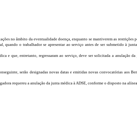
tações no âmbito da eventualidade doença, enquanto se mantiverem as restrições po
al, quando o trabalhador se apresentar ao serviço antes de ser submetido à junt
ca e que, entretanto, regressaram ao serviço, deve ser solicitada a anulação d
nseguinte, serão designadas novas datas e emitidas novas convocatórias aos Ben
regadora requereu a anulação da junta médica à ADSE, conforme o disposto na alínea