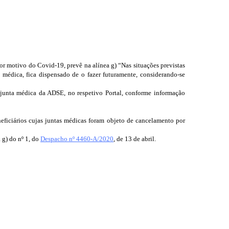
r motivo do Covid-19, prevê na alínea g) “Nas situações previstas
a médica, fica dispensado de o fazer futuramente, considerando-se
a junta médica da ADSE, no respetivo Portal, conforme informação
eficiários cujas juntas médicas foram objeto de cancelamento por
 g) do nº 1, do
Despacho nº 4460-A/2020
, de 13 de abril.