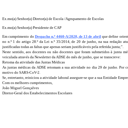
Ex.mo(a) Senhor(a) Diretor(a) de Escola /Agrupamento de Escolas
Ex.mo(a) Senhor(a) Presidente de CAP
Em cumprimento do
Despacho n.º 4460-A/2020, de 13 de abril
que define orien
no n.º 1 do artigo 28.º da Lei n.º 35/2014, de 20 de junho, na sua redação atu
justificadas todas as faltas que apenas seriam justificáveis pela referida junta;”.
Neste sentido, aos docentes ou não docentes que foram submetidos à junta médi
veiculada através da Newsletter da ADSE do mês de junho, que se transcreve:
Retoma da atividade das Juntas Médicas
As juntas médicas da ADSE retomam a sua atividade no dia 29 de junho. Por co
motivo do SARS-CoV-2.
Se, entretanto, reiniciou a atividade laboral assegure-se que a sua Entidade Emp
Com os melhores cumprimentos,
João Miguel Gonçalves
Diretor-Geral dos Estabelecimentos Escolares