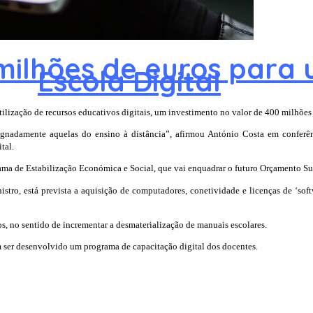
ilhões de euros para u
Escola Digital
lização de recursos educativos digitais, um investimento no valor de 400 milhões d
ignadamente aquelas do ensino à distância”, afirmou António Costa em conferên
tal.
ama de Estabilização Económica e Social, que vai enquadrar o futuro Orçamento Su
ro, está prevista a aquisição de computadores, conetividade e licenças de ‘softw
, no sentido de incrementar a desmaterialização de manuais escolares.
m ser desenvolvido um programa de capacitação digital dos docentes.