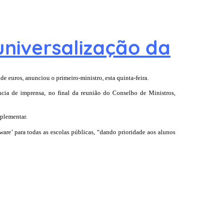
niversalização da
e euros, anunciou o primeiro-ministro, esta quinta-feira.
cia de imprensa, no final da reunião do Conselho de Ministros,
plementar.
are’ para todas as escolas públicas, “dando prioridade aos alunos