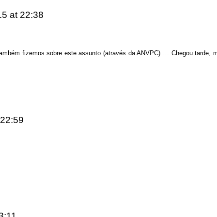
015
at 22:38
mbém fizemos sobre este assunto (através da ANVPC) … Chegou tarde, mas 
 22:59
3:11