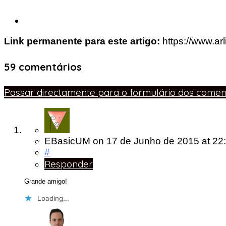
Link permanente para este artigo:
https://www.ar
59 comentários
Passar directamente para o formulário dos coment
EBasicUM
on
17 de Junho de 2015
at 22
#
Responder
Grande amigo!
Loading...