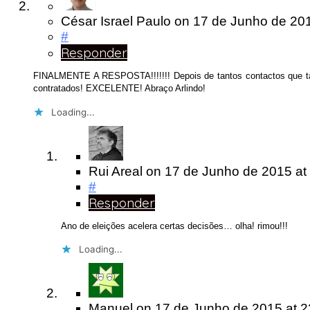
César Israel Paulo
on
17 de Junho de 2
#
Responder
FINALMENTE A RESPOSTA!!!!!!! Depois de tantos contactos que ta
contratados! EXCELENTE! Abraço Arlindo!
Loading...
Rui Areal
on
17 de Junho de 2015
at
#
Responder
Ano de eleições acelera certas decisões… olha! rimou!!!
Loading...
Manuel
on
17 de Junho de 2015
at 2