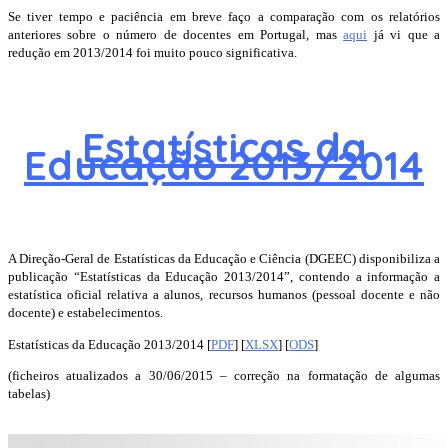
Se tiver tempo e paciência em breve faço a comparação com os relatórios
anteriores sobre o número de docentes em Portugal, mas
aqui
já vi que a
redução em 2013/2014 foi muito pouco significativa.
Estatísticas da
Educação 2013/2014
A Direção-Geral de Estatísticas da Educação e Ciência (DGEEC) disponibiliza a
publicação “Estatísticas da Educação 2013/2014”, contendo a informação a
estatística oficial relativa a alunos, recursos humanos (pessoal docente e não
docente) e estabelecimentos.
Estatísticas da Educação 2013/2014 [
PDF
] [
XLSX
] [
ODS
]
(ficheiros atualizados a 30/06/2015 – correção na formatação de algumas
tabelas)