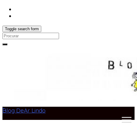
Toggle search form
Search
for:
Blog DeAr Lindo