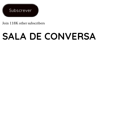
de
e-
Subscrever
mail
Join 118K other subscribers
SALA DE CONVERSA