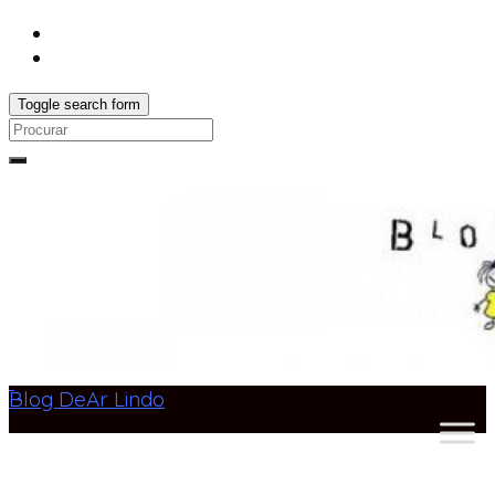
Toggle search form
Search
for:
Blog DeAr Lindo