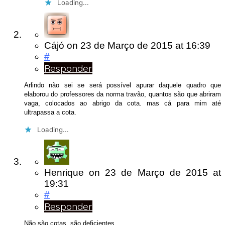
Loading...
Cájó
on
23 de Março de 2015
at 16:39
#
Responder
Arlindo não sei se será possível apurar daquele quadro que
elaborou do professores da norma travão, quantos são que abriram
vaga, colocados ao abrigo da cota. mas cá para mim até
ultrapassa a cota.
Loading...
Henrique
on
23 de Março de 2015
at
19:31
#
Responder
Não são cotas, são deficientes…