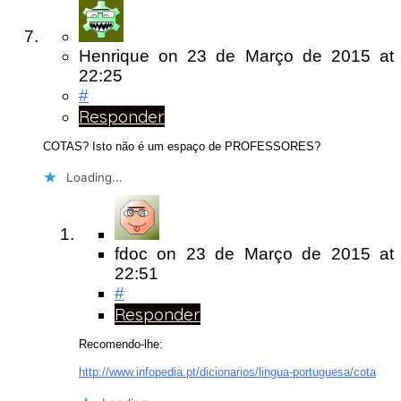
Henrique
on
23 de Março de 2015
at
22:25
#
Responder
COTAS? Isto não é um espaço de PROFESSORES?
Loading...
fdoc
on
23 de Março de 2015
at
22:51
#
Responder
Recomendo-lhe:
http://www.infopedia.pt/dicionarios/lingua-portuguesa/cota