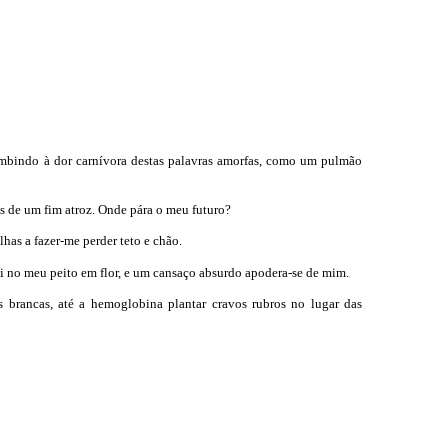
cumbindo à dor carnívora destas palavras amorfas, como um pulmão
os de um fim atroz. Onde pára o meu futuro?
has a fazer-me perder teto e chão.
ei no meu peito em flor, e um cansaço absurdo apodera-se de mim.
s brancas, até a hemoglobina plantar cravos rubros no lugar das