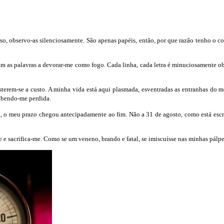
 observo-as silenciosamente. São apenas papéis, então, por que razão tenho o cora
çam as palavras a devorar-me como fogo. Cada linha, cada letra é minuciosamente o
rem-se a custo. A minha vida está aqui plasmada, esventradas as entranhas do meu
sabendo-me perdida.
da, o meu prazo chegou antecipadamente ao fim. Não a 31 de agosto, como está esc
 e sacrifica-me. Como se um veneno, brando e fatal, se imiscuísse nas minhas pálpe