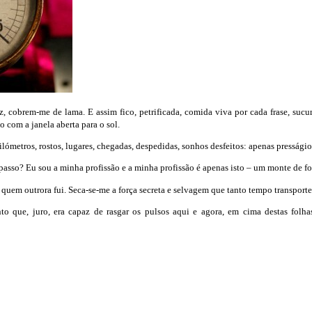
z, cobrem-me de lama. E assim fico, petrificada, comida viva por cada frase, su
 com a janela aberta para o sol.
ómetros, rostos, lugares, chegadas, despedidas, sonhos desfeitos: apenas pressági
asso? Eu sou a minha profissão e a minha profissão é apenas isto – um monte de fol
quem outrora fui. Seca-se-me a força secreta e selvagem que tanto tempo transport
o que, juro, era capaz de rasgar os pulsos aqui e agora, em cima destas folha