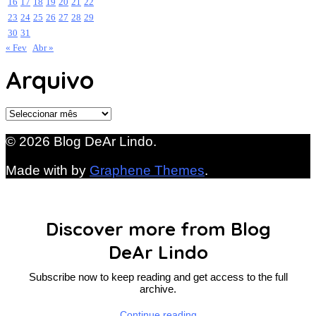
16
17
18
19
20
21
22
23
24
25
26
27
28
29
30
31
« Fev
Abr »
Arquivo
Arquivo
© 2026 Blog DeAr Lindo.
Made with
by
Graphene Themes
.
Discover more from Blog
DeAr Lindo
Subscribe now to keep reading and get access to the full
archive.
Continue reading