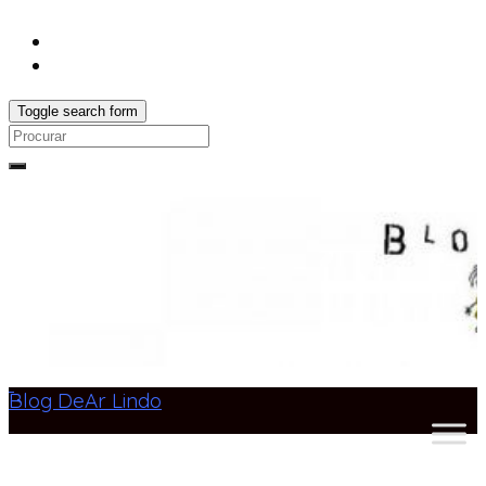
Toggle search form
Search
for:
Blog DeAr Lindo