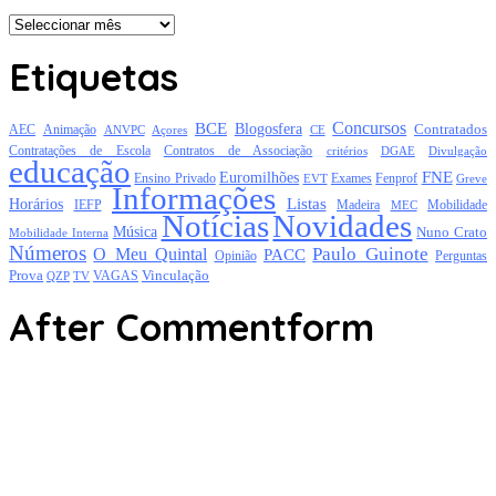
Arquivo
Etiquetas
Concursos
BCE
Blogosfera
Contratados
AEC
Animação
Açores
CE
ANVPC
Contratações de Escola
Contratos de Associação
critérios
DGAE
Divulgação
educação
FNE
Euromilhões
Exames
Ensino Privado
EVT
Fenprof
Greve
Informações
Listas
Horários
Mobilidade
IEFP
Madeira
MEC
Notícias
Novidades
Música
Nuno Crato
Mobilidade Interna
Números
Paulo Guinote
O Meu Quintal
PACC
Opinião
Perguntas
Prova
Vinculação
TV
VAGAS
QZP
After Commentform