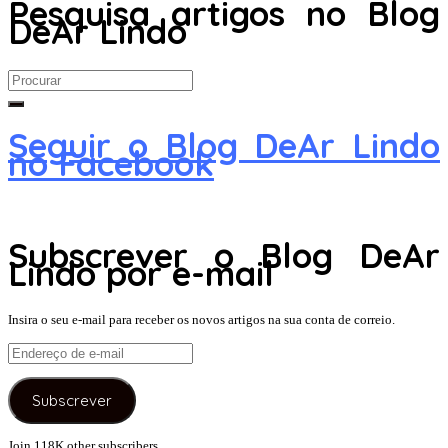
Pesquisa artigos no Blog
DeAr Lindo
Search
for:
Seguir o Blog DeAr Lindo
no Facebook
Subscrever o Blog DeAr
Lindo por e-mail
Insira o seu e-mail para receber os novos artigos na sua conta de correio.
Endereço
de
e-
Subscrever
mail
Join 118K other subscribers