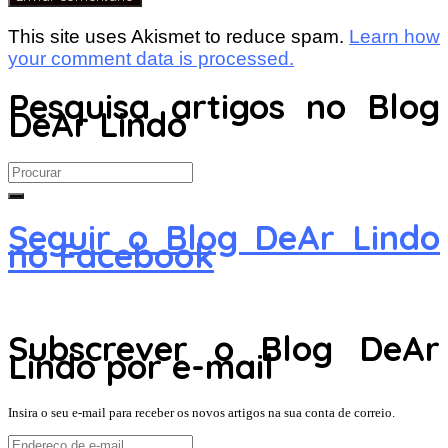
This site uses Akismet to reduce spam.
Learn how
your comment data is processed.
Pesquisa artigos no Blog
DeAr Lindo
Search
for:
Seguir o Blog DeAr Lindo
no Facebook
Subscrever o Blog DeAr
Lindo por e-mail
Insira o seu e-mail para receber os novos artigos na sua conta de correio.
Endereço