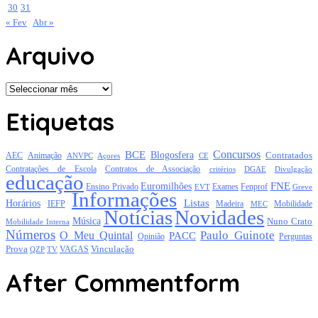
30
31
« Fev
Abr »
Arquivo
Arquivo
Etiquetas
Concursos
BCE
Blogosfera
Contratados
AEC
Animação
Açores
CE
ANVPC
Contratações de Escola
Contratos de Associação
critérios
DGAE
Divulgação
educação
FNE
Euromilhões
Exames
Ensino Privado
EVT
Fenprof
Greve
Informações
Listas
Horários
Mobilidade
IEFP
Madeira
MEC
Notícias
Novidades
Música
Nuno Crato
Mobilidade Interna
Números
Paulo Guinote
O Meu Quintal
PACC
Opinião
Perguntas
Prova
Vinculação
TV
VAGAS
QZP
After Commentform