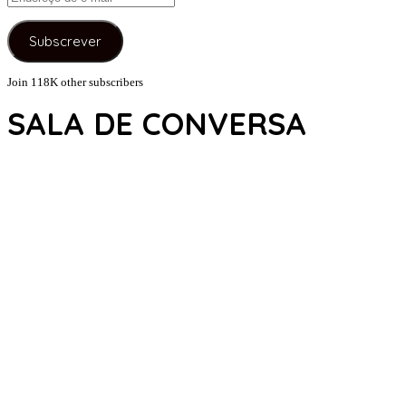
de
e-
Subscrever
mail
Join 118K other subscribers
SALA DE CONVERSA