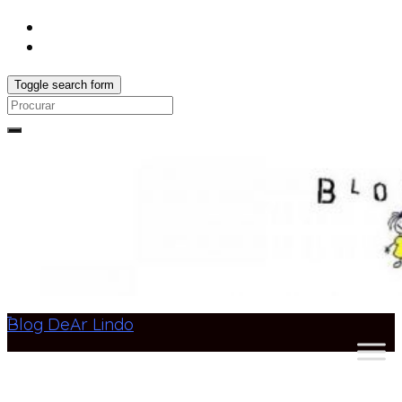
Toggle search form
Search
for:
Blog DeAr Lindo