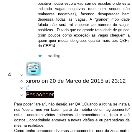
positiva noutra escola vão sair de escolas onde está
indicado vagas negativas (que nem sequer são
realmente negativas), fazendo desaparecer bem
depressa todas as vagas. A “grande” mobilidade
falada não será mt superior ao número de vagas
positivas…Duvido que na grande totalidade de grupos
(com poucos como exceção) as vagas cheguem a
quem quer mudar de grupo, quanto mais aos QZPs
do CEE14.
Loading...
xiroro
on
20 de Março de 2015
at 23:12
#
Responder
Para poder “arejar”, não desejo ser QA…Quando a rotina se instala
nos “que a meu ver fazem parte da mobília de um agrupamento”
estes, adquirem vícios rotineiros de procedimentos, trato e até
gostos…constituindo entraves a novas visões e ou perspetivas da
mesma realidade.
Como tenho percorrido diversos agrupamentos quer da zona norte,