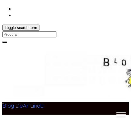
Toggle search form
Search
for:
Blog DeAr Lindo