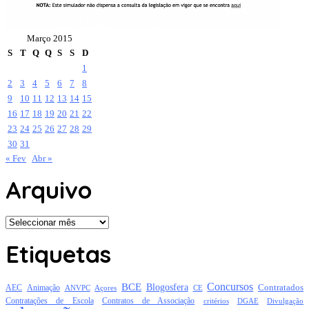
Março 2015
S
T
Q
Q
S
S
D
1
2
3
4
5
6
7
8
9
10
11
12
13
14
15
16
17
18
19
20
21
22
23
24
25
26
27
28
29
30
31
« Fev
Abr »
Arquivo
Arquivo
Etiquetas
Concursos
BCE
Blogosfera
Contratados
AEC
Animação
Açores
CE
ANVPC
Contratações de Escola
Contratos de Associação
critérios
DGAE
Divulgação