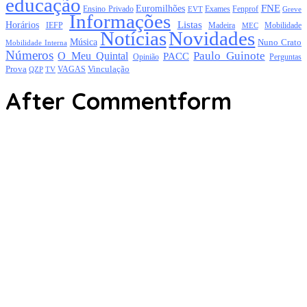
educação
FNE
Euromilhões
Exames
Ensino Privado
EVT
Fenprof
Greve
Informações
Listas
Horários
Mobilidade
IEFP
Madeira
MEC
Notícias
Novidades
Música
Nuno Crato
Mobilidade Interna
Números
Paulo Guinote
O Meu Quintal
PACC
Opinião
Perguntas
Prova
Vinculação
TV
VAGAS
QZP
After Commentform