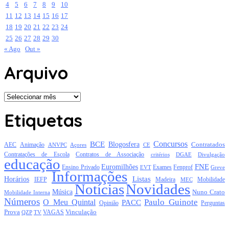
4
5
6
7
8
9
10
11
12
13
14
15
16
17
18
19
20
21
22
23
24
25
26
27
28
29
30
« Ago
Out »
Arquivo
Arquivo
Etiquetas
Concursos
BCE
Blogosfera
Contratados
AEC
Animação
Açores
CE
ANVPC
Contratações de Escola
Contratos de Associação
critérios
DGAE
Divulgação
educação
FNE
Euromilhões
Exames
Ensino Privado
EVT
Fenprof
Greve
Informações
Listas
Horários
Mobilidade
IEFP
Madeira
MEC
Notícias
Novidades
Música
Nuno Crato
Mobilidade Interna
Números
Paulo Guinote
O Meu Quintal
PACC
Opinião
Perguntas
Prova
Vinculação
TV
VAGAS
QZP