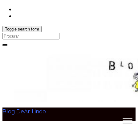
Toggle search form
Search
for:
Blog DeAr Lindo