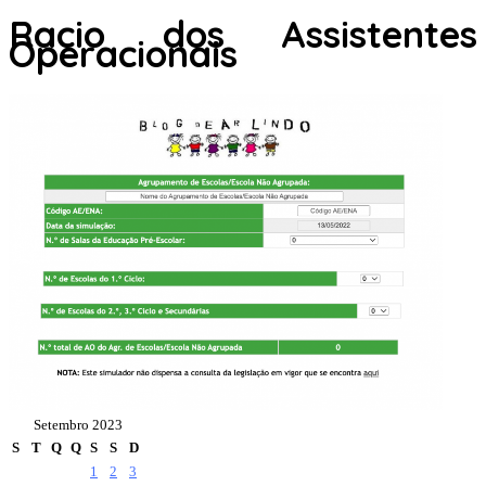
Racio dos Assistentes
Operacionais
Setembro 2023
S
T
Q
Q
S
S
D
1
2
3