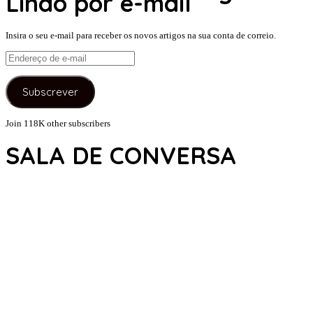
Lindo por e-mail
Insira o seu e-mail para receber os novos artigos na sua conta de correio.
Endereço
de
e-
Subscrever
mail
Join 118K other subscribers
SALA DE CONVERSA