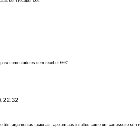
aias sem receber €€€
para comentadores sem receber €€€”
t 22:32
êm argumentos racionais, apelam aos insultos como um carrosseiro srm r