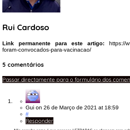
Rui Cardoso
Link permanente para este artigo:
https://
foram-convocados-para-vacinacao/
5 comentários
Passar directamente para o formulário dos coment
Gui
on
26 de Março de 2021
at 18:59
#
Responder