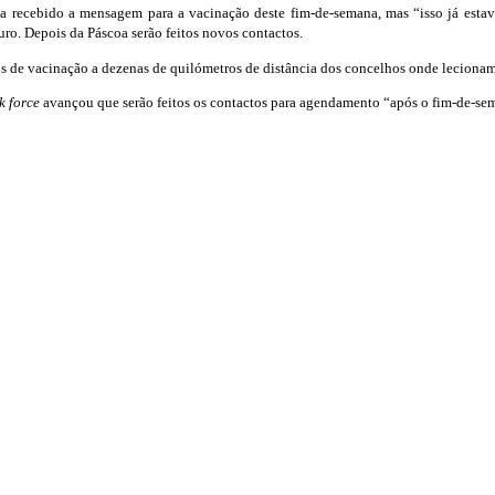
enha recebido a mensagem para a vacinação deste fim-de-semana, mas “isso já est
uro. Depois da Páscoa serão feitos novos contactos.
s de vacinação a dezenas de quilómetros de distância dos concelhos onde lecionam
k force
avançou que serão feitos os contactos para agendamento “após o fim-de-se