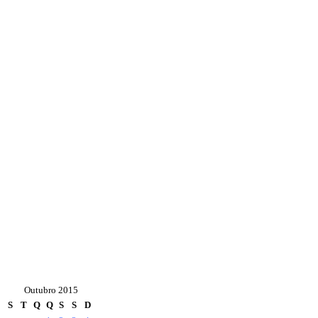
Outubro 2015
S
T
Q
Q
S
S
D