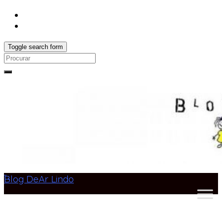
Toggle search form
Search
for:
Blog DeAr Lindo