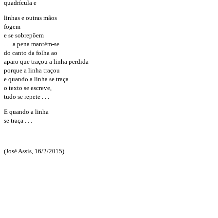
quadrícula e
linhas e outras mãos
fogem
e se sobrepõem
. . . a pena mantém-se
do canto da folha ao
aparo que traçou a linha perdida
porque a linha traçou
e quando a linha se traça
o texto se escreve,
tudo se repete . . .
E quando a linha
se traça . . .
(José Assis, 16/2/2015)