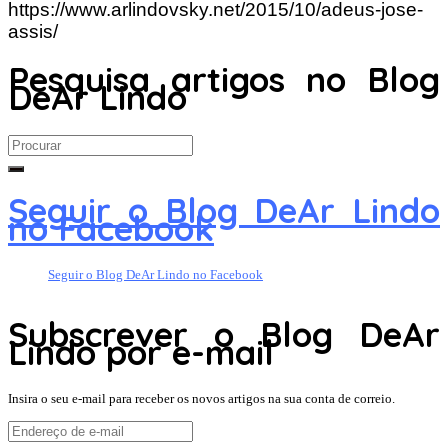
https://www.arlindovsky.net/2015/10/adeus-jose-
assis/
Pesquisa artigos no Blog
DeAr Lindo
Search
for:
Seguir o Blog DeAr Lindo
no Facebook
Seguir o Blog DeAr Lindo no Facebook
Subscrever o Blog DeAr
Lindo por e-mail
Insira o seu e-mail para receber os novos artigos na sua conta de correio.
Endereço
de