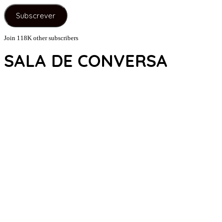
e-
Subscrever
mail
Join 118K other subscribers
SALA DE CONVERSA