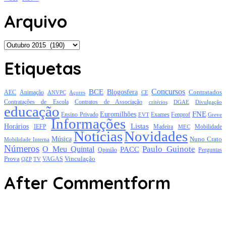
Arquivo
Arquivo
Etiquetas
Concursos
BCE
Blogosfera
Contratados
AEC
Animação
Açores
CE
ANVPC
Contratações de Escola
Contratos de Associação
critérios
DGAE
Divulgação
educação
FNE
Euromilhões
Exames
Ensino Privado
EVT
Fenprof
Greve
Informações
Listas
Horários
Mobilidade
IEFP
Madeira
MEC
Notícias
Novidades
Música
Nuno Crato
Mobilidade Interna
Números
Paulo Guinote
O Meu Quintal
PACC
Opinião
Perguntas
Prova
Vinculação
TV
VAGAS
QZP
After Commentform