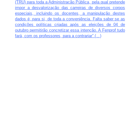
(TRU) para toda a Administração Pública, pela qual pretende
impor a desvalorização das carreiras de diversos corpos
especiais, incluindo os docentes, a manipulação destes
dados é, para si, de toda a conveniência. Falta saber se as
condições políticas criadas após as eleições de 04 de
outubro permitirão concretizar essa intenção. A Fenprof tudo
fará, com os professores, para a contrariar” (…)