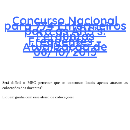
Concurso Nacional
para 774 Enfermeiros
para as ARS’s:
Perguntas
Frequentes –
Atualização de
06/10/2015
Será difícil o MEC perceber que os concursos locais apenas atrasam as
colocações dos docentes?
E quem ganha com esse atraso de colocações?