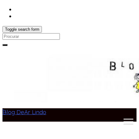
Toggle search form
Search
for:
Blog DeAr Lindo