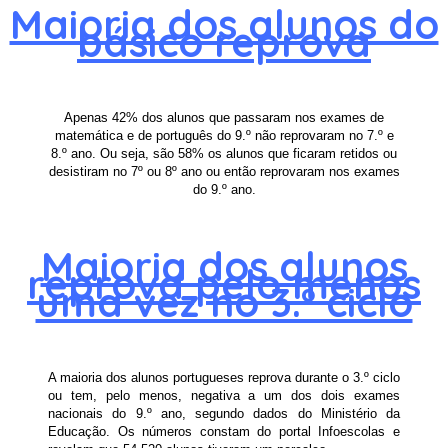
Maioria dos alunos do
básico reprova
Apenas 42% dos alunos que passaram nos exames de
matemática e de português do 9.º não reprovaram no 7.º e
8.º ano. Ou seja, são 58% os alunos que ficaram retidos ou
desistiram no 7º ou 8º ano ou então reprovaram nos exames
do 9.º ano.
Maioria dos alunos
reprova pelo menos
uma vez no 3.º ciclo
A maioria dos alunos portugueses reprova durante o 3.º ciclo
ou tem, pelo menos, negativa a um dos dois exames
nacionais do 9.º ano, segundo dados do Ministério da
Educação. Os números constam do portal Infoescolas e