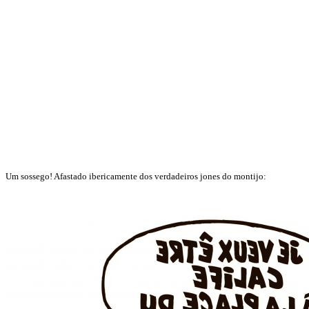
Um sossego! Afastado ibericamente dos verdadeiros jones do montijo: