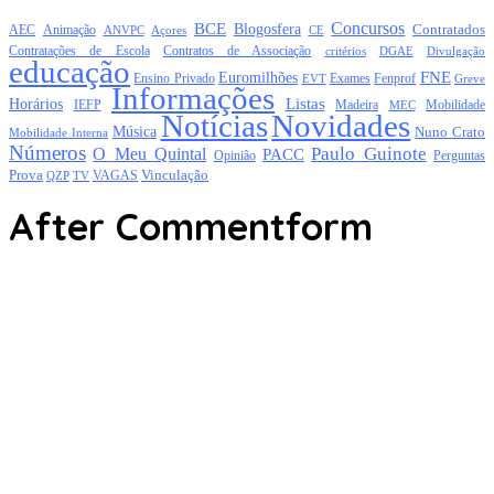
Concursos
BCE
Blogosfera
Contratados
AEC
Animação
Açores
CE
ANVPC
Contratações de Escola
Contratos de Associação
critérios
DGAE
Divulgação
educação
FNE
Euromilhões
Exames
Ensino Privado
EVT
Fenprof
Greve
Informações
Listas
Horários
Mobilidade
IEFP
Madeira
MEC
Notícias
Novidades
Música
Nuno Crato
Mobilidade Interna
Números
Paulo Guinote
O Meu Quintal
PACC
Opinião
Perguntas
Prova
Vinculação
TV
VAGAS
QZP
After Commentform