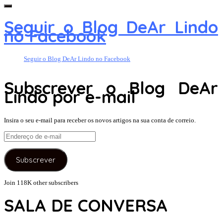
for:
Seguir o Blog DeAr Lindo
no Facebook
Seguir o Blog DeAr Lindo no Facebook
Subscrever o Blog DeAr
Lindo por e-mail
Insira o seu e-mail para receber os novos artigos na sua conta de correio.
Endereço
de
e-
Subscrever
mail
Join 118K other subscribers
SALA DE CONVERSA