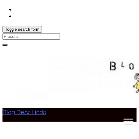
Toggle search form
Search
for:
Blog DeAr Lindo