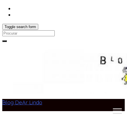
Toggle search form
Search
for:
Blog DeAr Lindo