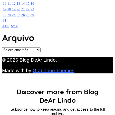
10
11
12
13
14
15
16
17
18
19
20
21
22
23
24
25
26
27
28
29
30
31
« Jul
Set »
Arquivo
Arquivo
© 2026 Blog DeAr Lindo.
Made with
by
Graphene Themes
.
Discover more from Blog
DeAr Lindo
Subscribe now to keep reading and get access to the full
archive.