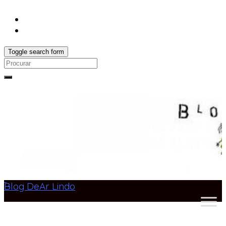
Toggle search form
Search
for:
Blog DeAr Lindo