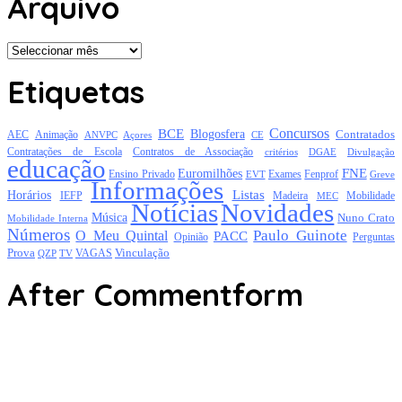
Arquivo
Arquivo
Etiquetas
Concursos
BCE
Blogosfera
Contratados
AEC
Animação
Açores
CE
ANVPC
Contratações de Escola
Contratos de Associação
critérios
DGAE
Divulgação
educação
FNE
Euromilhões
Exames
Ensino Privado
EVT
Fenprof
Greve
Informações
Listas
Horários
Mobilidade
IEFP
Madeira
MEC
Notícias
Novidades
Música
Nuno Crato
Mobilidade Interna
Números
Paulo Guinote
O Meu Quintal
PACC
Opinião
Perguntas
Prova
Vinculação
TV
VAGAS
QZP
After Commentform