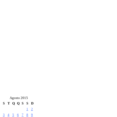
Agosto 2015
S
T
Q
Q
S
S
D
1
2
3
4
5
6
7
8
9