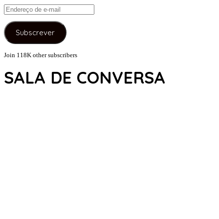
Endereço
de
e-
Subscrever
mail
Join 118K other subscribers
SALA DE CONVERSA