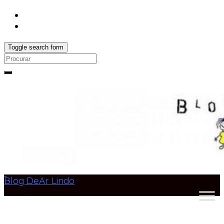
Toggle search form
Search
for:
Blog DeAr Lindo