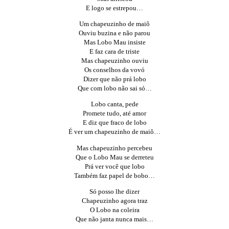
E logo se estrepou…
Um chapeuzinho de maiô
Ouviu buzina e não parou
Mas Lobo Mau insiste
E faz cara de triste
Mas chapeuzinho ouviu
Os conselhos da vovó
Dizer que não prá lobo
Que com lobo não sai só…
Lobo canta, pede
Promete tudo, até amor
E diz que fraco de lobo
É ver um chapeuzinho de maiô…
Mas chapeuzinho percebeu
Que o Lobo Mau se derreteu
Prá ver você que lobo
Também faz papel de bobo…
Só posso lhe dizer
Chapeuzinho agora traz
O Lobo na coleira
Que não janta nunca mais…