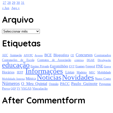
27
28
29
30
31
« Jun
Ago »
Arquivo
Arquivo
Etiquetas
Concursos
BCE
Blogosfera
Contratados
AEC
Animação
Açores
CE
ANVPC
Contratações de Escola
Contratos de Associação
critérios
DGAE
Divulgação
educação
FNE
Euromilhões
Exames
Ensino Privado
EVT
Fenprof
Greve
Informações
Listas
Horários
Mobilidade
IEFP
Madeira
MEC
Notícias
Novidades
Música
Nuno Crato
Mobilidade Interna
Números
Paulo Guinote
O Meu Quintal
PACC
Opinião
Perguntas
Prova
Vinculação
TV
VAGAS
QZP
After Commentform