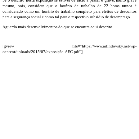
Se o descrito nesta exposição se estiver de facto a passar é grave, muito grave
mesmo, pois, considera que o horário de trabalho de 22 horas nunca é
considerado como um horário de trabalho completo para efeitos de descontos
para a segurança social e como tal para o respectivo subsídio de desemprego.
Aguardo mais desenvolvimentos do que se encontra aqui descrito.
[gview file=”https://www.arlindovsky.net/wp-
content/uploads/2015/07/exposição-AEC.pdf”]