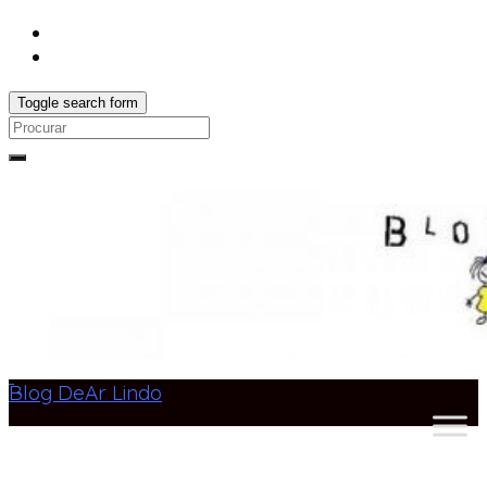
Toggle search form
Search
for:
Blog DeAr Lindo