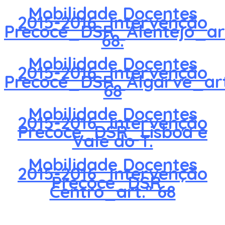
Mobilidade Docentes
2015-2016_Intervenção
Precoce_DSR_Alentejo_art
68.
Mobilidade Docentes
2015-2016_Intervenção
Precoce_DSR_Algarve_art
68
Mobilidade Docentes
2015-2016_Intervenção
Precoce_DSR_Lisboa e
Vale do T.
Mobilidade Docentes
2015-2016_Intervenção
Precoce_DSR_
Centro_art.º 68