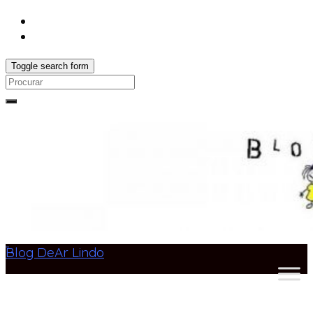
Toggle search form
Search
for:
Blog DeAr Lindo