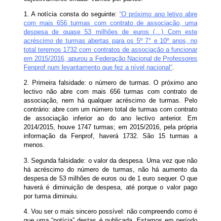
1. A notícia consta do seguinte:
“O próximo ano letivo abre
com mais 656 turmas com contrato de associação, uma
despesa de quase 53 milhões de euros (…) Com este
acréscimo de turmas abertas para os 5º 7° e 10º anos, no
total teremos 1732 com contratos de associação a funcionar
em 2015/2016, apurou a Federação Nacional de Professores
Fenprof num levantamento que fez a nível nacional”
.
2. Primeira falsidade: o número de turmas. O próximo ano
lectivo não abre com mais 656 turmas com contrato de
associação, nem há qualquer acréscimo de turmas. Pelo
contrário: abre com um número total de turmas com contrato
de associação inferior ao do ano lectivo anterior. Em
2014/2015, houve 1747 turmas; em 2015/2016, pela própria
informação da Fenprof, haverá 1732. São 15 turmas a
menos.
3. Segunda falsidade: o valor da despesa. Uma vez que não
há acréscimo do número de turmas, não há aumento da
despesa de 53 milhões de euros ou de 1 euro sequer. O que
haverá é diminuição de despesa, até porque o valor pago
por turma diminuiu.
4. Vou ser o mais sincero possível: não compreendo como é
que uma “notícia” destas é publicada. Estamos em período