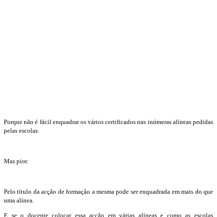
Porque não é fácil enquadrar os vários certificados nas inúmeras alíneas pedidas
pelas escolas.
Mas pior.
Pelo título da acção de formação a mesma pode ser enquadrada em mais do que
uma alínea.
E se o docente colocar essa acção em várias alíneas e como as escolas