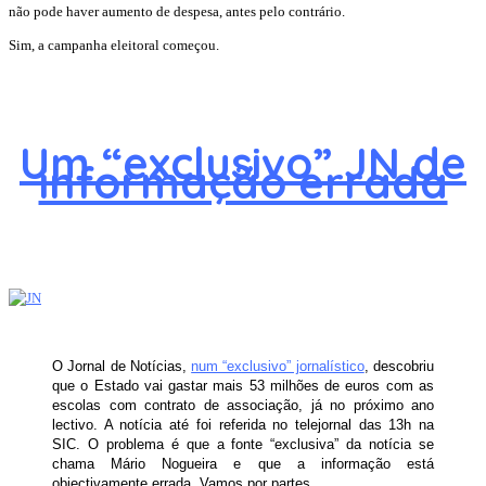
não pode haver aumento de despesa, antes pelo contrário.
Sim, a campanha eleitoral começou.
Um “exclusivo” JN de
informação errada
O Jornal de Notícias,
num “exclusivo” jornalístico
, descobriu
que o Estado vai gastar mais 53 milhões de euros com as
escolas com contrato de associação, já no próximo ano
lectivo. A notícia até foi referida no telejornal das 13h na
SIC. O problema é que a fonte “exclusiva” da notícia se
chama Mário Nogueira e que a informação está
objectivamente errada. Vamos por partes.