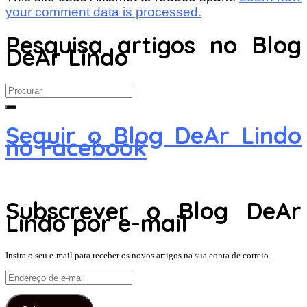
your comment data is processed.
Pesquisa artigos no Blog
DeAr Lindo
Search
for:
Seguir o Blog DeAr Lindo
no Facebook
Subscrever o Blog DeAr
Lindo por e-mail
Insira o seu e-mail para receber os novos artigos na sua conta de correio.
Endereço
de
e-