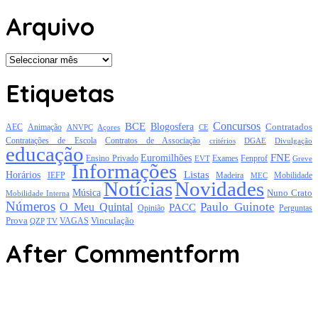
Arquivo
Arquivo
Etiquetas
Concursos
BCE
Blogosfera
Contratados
AEC
Animação
Açores
CE
ANVPC
Contratações de Escola
Contratos de Associação
critérios
DGAE
Divulgação
educação
FNE
Euromilhões
Exames
Ensino Privado
EVT
Fenprof
Greve
Informações
Listas
Horários
Mobilidade
IEFP
Madeira
MEC
Notícias
Novidades
Música
Nuno Crato
Mobilidade Interna
Números
Paulo Guinote
O Meu Quintal
PACC
Opinião
Perguntas
Prova
Vinculação
TV
VAGAS
QZP
After Commentform