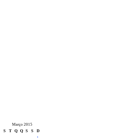
Março 2015
S
T
Q
Q
S
S
D
1