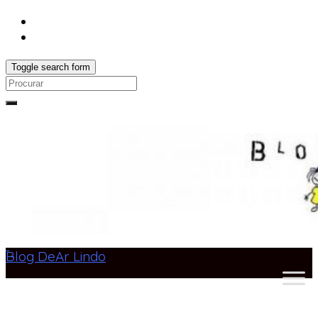
Toggle search form
Search
for:
Blog DeAr Lindo