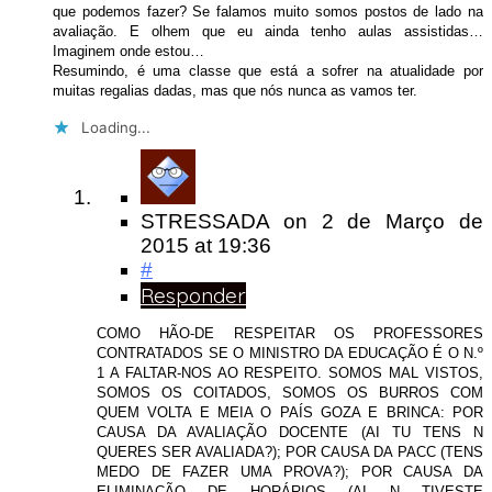
que podemos fazer? Se falamos muito somos postos de lado na
avaliação. E olhem que eu ainda tenho aulas assistidas…
Imaginem onde estou…
Resumindo, é uma classe que está a sofrer na atualidade por
muitas regalias dadas, mas que nós nunca as vamos ter.
Loading...
STRESSADA
on
2 de Março de
2015
at 19:36
#
Responder
COMO HÃO-DE RESPEITAR OS PROFESSORES
CONTRATADOS SE O MINISTRO DA EDUCAÇÃO É O N.º
1 A FALTAR-NOS AO RESPEITO. SOMOS MAL VISTOS,
SOMOS OS COITADOS, SOMOS OS BURROS COM
QUEM VOLTA E MEIA O PAÍS GOZA E BRINCA: POR
CAUSA DA AVALIAÇÃO DOCENTE (AI TU TENS N
QUERES SER AVALIADA?); POR CAUSA DA PACC (TENS
MEDO DE FAZER UMA PROVA?); POR CAUSA DA
ELIMINAÇÃO DE HORÁRIOS (AI N TIVESTE