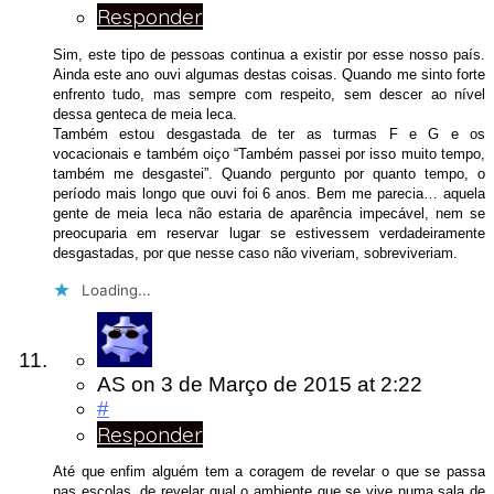
Responder
Sim, este tipo de pessoas continua a existir por esse nosso país.
Ainda este ano ouvi algumas destas coisas. Quando me sinto forte
enfrento tudo, mas sempre com respeito, sem descer ao nível
dessa genteca de meia leca.
Também estou desgastada de ter as turmas F e G e os
vocacionais e também oiço “Também passei por isso muito tempo,
também me desgastei”. Quando pergunto por quanto tempo, o
período mais longo que ouvi foi 6 anos. Bem me parecia… aquela
gente de meia leca não estaria de aparência impecável, nem se
preocuparia em reservar lugar se estivessem verdadeiramente
desgastadas, por que nesse caso não viveriam, sobreviveriam.
Loading...
AS
on
3 de Março de 2015
at 2:22
#
Responder
Até que enfim alguém tem a coragem de revelar o que se passa
nas escolas, de revelar qual o ambiente que se vive numa sala de