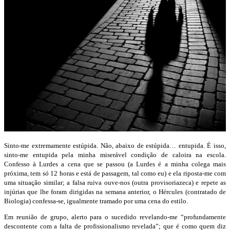
Sinto-me extremamente estúpida. Não, abaixo de estúpida… entupida. É isso,
sinto-me entupida pela minha miserável condição de caloira na escola.
Confesso à Lurdes a cena que se passou (a Lurdes é a minha colega mais
próxima, tem só 12 horas e está de passagem, tal como eu) e ela riposta-me com
uma situação similar; a falsa ruiva ouve-nos (outra provisoriazeca) e repete as
injúrias que lhe foram dirigidas na semana anterior, o Hércules (contratado de
Biologia) confessa-se, igualmente tramado por uma cena do estilo.
Em reunião de grupo, alerto para o sucedido revelando-me “profundamente
descontente com a falta de profissionalismo revelada”; que é como quem diz