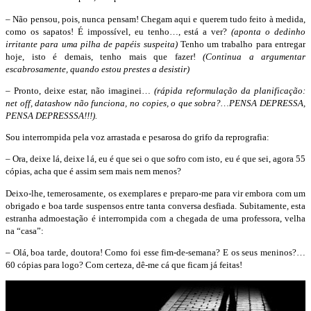
– Não pensou, pois, nunca pensam! Chegam aqui e querem tudo feito à medida,
como os sapatos! É impossível, eu tenho…, está a ver?
(aponta o dedinho
irritante para uma pilha de papéis suspeita)
Tenho um trabalho para entregar
hoje, isto é demais, tenho mais que fazer!
(Continua a argumentar
escabrosamente, quando estou prestes a desistir)
– Pronto, deixe estar, não imaginei…
(rápida reformulação da planificação:
net off, datashow não funciona, no copies, o que sobra?…PENSA DEPRESSA,
PENSA DEPRESSSA!!!).
Sou interrompida pela voz arrastada e pesarosa do grifo da reprografia:
– Ora, deixe lá, deixe lá, eu é que sei o que sofro com isto, eu é que sei, agora 55
cópias, acha que é assim sem mais nem menos?
Deixo-lhe, temerosamente, os exemplares e preparo-me para vir embora com um
obrigado e boa tarde suspensos entre tanta conversa desfiada. Subitamente, esta
estranha admoestação é interrompida com a chegada de uma professora, velha
na “casa”:
– Olá, boa tarde, doutora! Como foi esse fim-de-semana? E os seus meninos?…
60 cópias para logo? Com certeza, dê-me cá que ficam já feitas!