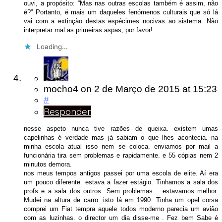
ouvi, a propósito: “Mas nas outras escolas também é assim, não
é?” Portanto, é mais um daqueles fenómenos culturais que só lá
vai com a extinção destas espécimes nocivas ao sistema. Não
interpretar mal as primeiras aspas, por favor!
Loading...
mocho4
on
2 de Março de 2015
at 15:23
#
Responder
nesse aspeto nunca tive razões de queixa. existem umas
capelinhas é verdade mas já sabiam o que lhes acontecia. na
minha escola atual isso nem se coloca. enviamos por mail a
funcionária tira sem problemas e rapidamente. e 55 cópias nem 2
minutos demora.
nos meus tempos antigos passei por uma escola de elite. Aí era
um pouco diferente. estava a fazer estágio. Tinhamos a sala dos
profs e a sala dos outros. Sem problemas… estavamos melhor.
Mudei na altura de carro. isto lá em 1990. Tinha um opel corsa
comprei um Fiat tempra aquele todos moderno parecia um avião
com as luzinhas. o director um dia disse-me . Fez bem Sabe é