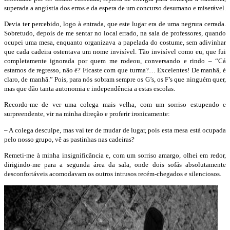
superada a angústia dos erros e da espera de um concurso desumano e miserável.
Devia ter percebido, logo à entrada, que este lugar era de uma negrura cerrada.
Sobretudo, depois de me sentar no local errado, na sala de professores, quando
ocupei uma mesa, enquanto organizava a papelada do costume, sem adivinhar
que cada cadeira ostentava um nome invisível. Tão invisível como eu, que fui
completamente ignorada por quem me rodeou, conversando e rindo – “Cá
estamos de regresso, não é? Ficaste com que turma?… Excelentes! De manhã, é
claro, de manhã.” Pois, para nós sobram sempre os G’s, os F’s que ninguém quer,
mas que dão tanta autonomia e independência a estas escolas.
Recordo-me de ver uma colega mais velha, com um sorriso estupendo e
surpreendente, vir na minha direção e proferir ironicamente:
– A colega desculpe, mas vai ter de mudar de lugar, pois esta mesa está ocupada
pelo nosso grupo, vê as pastinhas nas cadeiras?
Remeti-me à minha insignificância e, com um sorriso amargo, olhei em redor,
dirigindo-me para a segunda área da sala, onde dois sofás absolutamente
desconfortáveis acomodavam os outros intrusos recém-chegados e silenciosos.