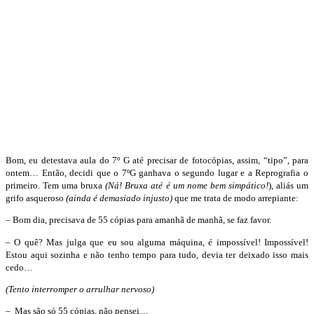
Bom, eu detestava aula do 7º G até precisar de fotocópias, assim, “tipo”, para
ontem… Então, decidi que o 7ºG ganhava o segundo lugar e a Reprografia o
primeiro. Tem uma bruxa
(Ná! Bruxa até é um nome bem simpático!
), aliás um
grifo asqueroso
(ainda é demasiado injusto)
que me trata de modo arrepiante:
– Bom dia, precisava de 55 cópias para amanhã de manhã, se faz favor.
– O quê? Mas julga que eu sou alguma máquina, é impossível! Impossível!
Estou aqui sozinha e não tenho tempo para tudo, devia ter deixado isso mais
cedo…
(Tento interromper o arrulhar nervoso)
– Mas são só 55 cópias, não pensei…