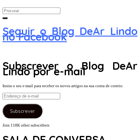
Search
for:
Seguir o Blog DeAr Lindo
no Facebook
Subscrever o Blog DeAr
Lindo por e-mail
Insira o seu e-mail para receber os novos artigos na sua conta de correio.
Endereço
de
e-
Subscrever
mail
Join 118K other subscribers
SALA DE CONVERSA