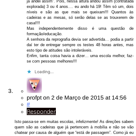
já andei assim”. Pois, nessa altura andou assim (contratada
explorada) 3 ou 4 anos…. eu ando há 19! Têm só um, dois
níveis e são as que mais se queixam!!! Quantos às
cadeiras e as mesas, só serão delas se as trouxerem de
casa!!!!
Mas independentemente disso é uma questão de
formação/educação.
A senhora da reprografia devia ser advertida… podia a partir
daí ter de entregar sempre os testes 48 horas antes, mas
esto tipo de atitudes são intoleráveis.
Enfim, tanta coisa havia a dizer… uma escola melhor, faz-
se com pessoas melhores!!!
Loading...
profpt
on
2 de Março de 2015
at 14:56
#
Responder
Isto passa-se em muitas escolas, infelizmente! As direções sabem
quem são as cadeiras que já pertencem à mobília e não se vão
chatear por causa de alguém que “está de passagem”. Como já eu