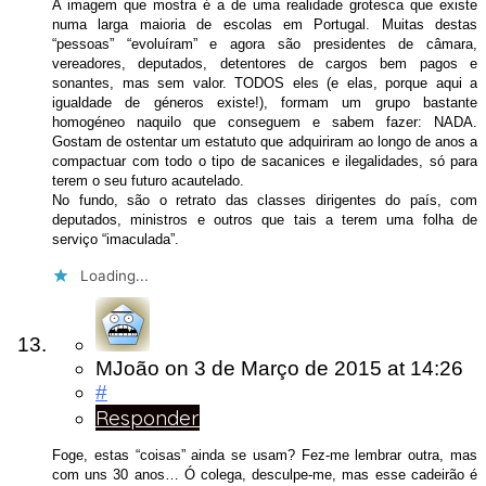
A imagem que mostra é a de uma realidade grotesca que existe
numa larga maioria de escolas em Portugal. Muitas destas
“pessoas” “evoluíram” e agora são presidentes de câmara,
vereadores, deputados, detentores de cargos bem pagos e
sonantes, mas sem valor. TODOS eles (e elas, porque aqui a
igualdade de géneros existe!), formam um grupo bastante
homogéneo naquilo que conseguem e sabem fazer: NADA.
Gostam de ostentar um estatuto que adquiriram ao longo de anos a
compactuar com todo o tipo de sacanices e ilegalidades, só para
terem o seu futuro acautelado.
No fundo, são o retrato das classes dirigentes do país, com
deputados, ministros e outros que tais a terem uma folha de
serviço “imaculada”.
Loading...
MJoão
on
3 de Março de 2015
at 14:26
#
Responder
Foge, estas “coisas” ainda se usam? Fez-me lembrar outra, mas
com uns 30 anos… Ó colega, desculpe-me, mas esse cadeirão é