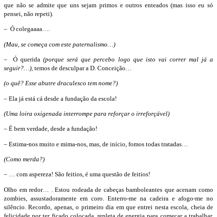
que não se admite que uns sejam primos e outros enteados (mas isso eu só
pensei, não repeti).
– Ó colegaaaa….
(Mau, se começa com este paternalismo…)
– Ó querida
(porque será que percebo logo que isto vai correr mal já a
seguir?…),
temos de desculpar a D. Conceição…
(o quê? Esse abutre draculesco tem nome?)
– Ela já está cá desde a fundação da escola!
(Uma loira oxigenada interrompe para reforçar o irreforçável)
– É bem verdade, desde a fundação!
– Estima-nos muito e mima-nos, mas, de início, fomos todas tratadas…
(Como merda?)
– … com aspereza! São feitios, é uma questão de feitios!
Olho em redor… . Estou rodeada de cabeças bamboleantes que acenam como
zombies, assustadoramente em coro. Enterro-me na cadeira e afogo-me no
silêncio. Recordo, apenas, o primeiro dia em que entrei nesta escola, cheia de
felicidade por ter ficado colocada, repleta de energia para começar a trabalhar,