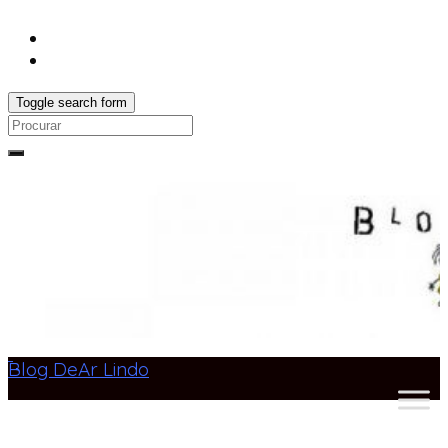
Toggle search form
Search
for:
Blog DeAr Lindo