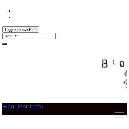
Toggle search form
Search
for:
Blog DeAr Lindo