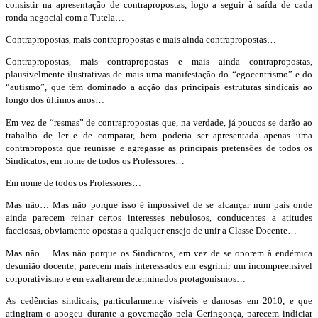
consistir na apresentação de contrapropostas, logo a seguir à saída de cada
ronda negocial com a Tutela…
Contrapropostas, mais contrapropostas e mais ainda contrapropostas…
Contrapropostas, mais contrapropostas e mais ainda contrapropostas,
plausivelmente ilustrativas de mais uma manifestação do “egocentrismo” e do
“autismo”, que têm dominado a acção das principais estruturas sindicais ao
longo dos últimos anos…
Em vez de “resmas” de contrapropostas que, na verdade, já poucos se darão ao
trabalho de ler e de comparar, bem poderia ser apresentada apenas uma
contraproposta que reunisse e agregasse as principais pretensões de todos os
Sindicatos, em nome de todos os Professores…
Em nome de todos os Professores…
Mas não… Mas não porque isso é impossível de se alcançar num país onde
ainda parecem reinar certos interesses nebulosos, conducentes a atitudes
facciosas, obviamente opostas a qualquer ensejo de unir a Classe Docente…
Mas não… Mas não porque os Sindicatos, em vez de se oporem à endémica
desunião docente, parecem mais interessados em esgrimir um incompreensível
corporativismo e em exaltarem determinados protagonismos…
As cedências sindicais, particularmente visíveis e danosas em 2010, e que
atingiram o apogeu durante a governação pela Geringonça, parecem indiciar