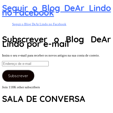
Seguir o Blog DeAr Lindo
no Facebook
Seguir o Blog DeAr Lindo no Facebook
Subscrever o Blog DeAr
Lindo por e-mail
Insira o seu e-mail para receber os novos artigos na sua conta de correio.
Endereço
de
e-
Subscrever
mail
Join 118K other subscribers
SALA DE CONVERSA