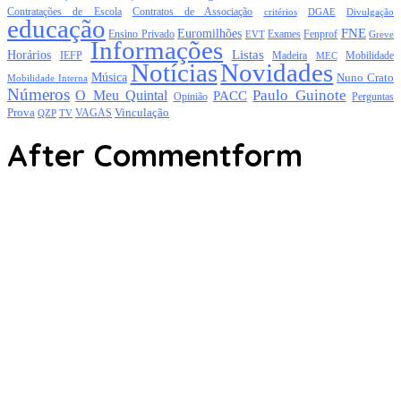
Contratações de Escola
Contratos de Associação
critérios
DGAE
Divulgação
educação
FNE
Euromilhões
Exames
Ensino Privado
EVT
Fenprof
Greve
Informações
Listas
Horários
Mobilidade
IEFP
Madeira
MEC
Notícias
Novidades
Música
Nuno Crato
Mobilidade Interna
Números
Paulo Guinote
O Meu Quintal
PACC
Opinião
Perguntas
Prova
Vinculação
TV
VAGAS
QZP
After Commentform