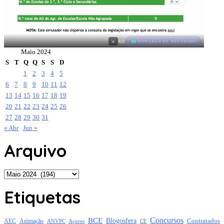
×
AD
POWERED BY WEFORADS
Maio 2024
S
T
Q
Q
S
S
D
1
2
3
4
5
6
7
8
9
10
11
12
13
14
15
16
17
18
19
20
21
22
23
24
25
26
27
28
29
30
31
« Abr
Jun »
Arquivo
Arquivo
Etiquetas
Concursos
BCE
Blogosfera
Contratados
AEC
Animação
Açores
CE
ANVPC