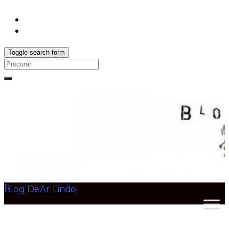
Toggle search form
Search
for:
Blog DeAr Lindo