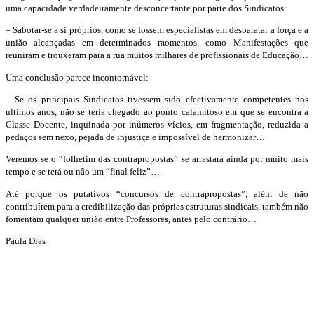
uma capacidade verdadeiramente desconcertante por parte dos Sindicatos:
– Sabotar-se a si próprios, como se fossem especialistas em desbaratar a força e a
união alcançadas em determinados momentos, como Manifestações que
reuniram e trouxeram para a rua muitos milhares de profissionais de Educação…
Uma conclusão parece incontornável:
– Se os principais Sindicatos tivessem sido efectivamente competentes nos
últimos anos, não se teria chegado ao ponto calamitoso em que se encontra a
Classe Docente, inquinada por inúmeros vícios, em fragmentação, reduzida a
pedaços sem nexo, pejada de injustiça e impossível de harmonizar…
Veremos se o “folhetim das contrapropostas” se arrastará ainda por muito mais
tempo e se terá ou não um “final feliz”…
Até porque os putativos “concursos de contrapropostas”, além de não
contribuírem para a credibilização das próprias estruturas sindicais, também não
fomentam qualquer união entre Professores, antes pelo contrário…
Paula Dias