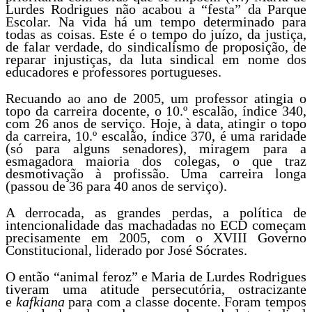
Lurdes Rodrigues não acabou a “festa” da Parque
Escolar. Na vida há um tempo determinado para
todas as coisas. Este é o tempo do juízo, da justiça,
de falar verdade, do sindicalismo de proposição, de
reparar injustiças, da luta sindical em nome dos
educadores e professores portugueses.
Recuando ao ano de 2005, um professor atingia o
topo da carreira docente, o 10.º escalão, índice 340,
com 26 anos de serviço. Hoje, à data, atingir o topo
da carreira, 10.º escalão, índice 370, é uma raridade
(só para alguns senadores), miragem para a
esmagadora maioria dos colegas, o que traz
desmotivação à profissão. Uma carreira longa
(passou de 36 para 40 anos de serviço).
A derrocada, as grandes perdas, a política de
intencionalidade das machadadas no ECD começam
precisamente em 2005, com o XVIII Governo
Constitucional, liderado por José Sócrates.
O então “animal feroz” e Maria de Lurdes Rodrigues
tiveram uma atitude persecutória, ostracizante
e
kafkiana
para com a classe docente. Foram tempos