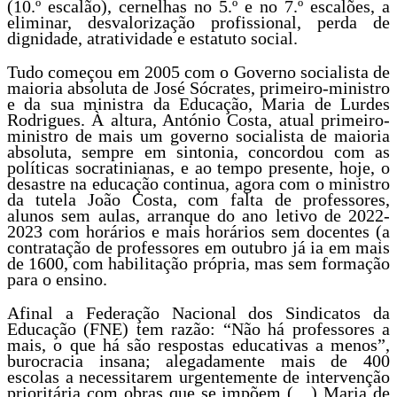
(10.º escalão), cernelhas no 5.º e no 7.º escalões, a
eliminar, desvalorização profissional, perda de
dignidade, atratividade e estatuto social.
Tudo começou em 2005 com o Governo socialista de
maioria absoluta de José Sócrates, primeiro-ministro
e da sua ministra da Educação, Maria de Lurdes
Rodrigues. À altura, António Costa, atual primeiro-
ministro de mais um governo socialista de maioria
absoluta, sempre em sintonia, concordou com as
políticas socratinianas, e ao tempo presente, hoje, o
desastre na educação continua, agora com o ministro
da tutela João Costa, com falta de professores,
alunos sem aulas, arranque do ano letivo de 2022-
2023 com horários e mais horários sem docentes (a
contratação de professores em outubro já ia em mais
de 1600, com habilitação própria, mas sem formação
para o ensino.
Afinal a Federação Nacional dos Sindicatos da
Educação (FNE) tem razão: “Não há professores a
mais, o que há são respostas educativas a menos”,
burocracia insana; alegadamente mais de 400
escolas a necessitarem urgentemente de intervenção
prioritária com obras que se impõem (…) Maria de