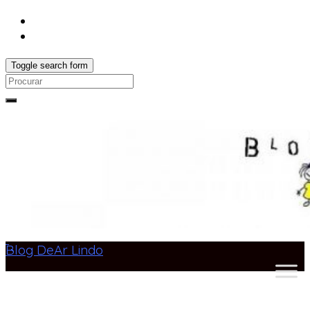
Toggle search form
Search
for:
Blog DeAr Lindo