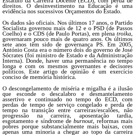
Estatuto da Carreira Docente (ECD), com perda de
direitos. O desinvestimento na Educação é uma
evidência nos sucessivos Orçamentos do Estado.
Os dados são oficiais. Nos últimos 17 anos, o Partido
Socialista governou mais de 12 e o PSD (de Passos
Coelho) e o CDS (de Paulo Portas), em plena
troika
,
governaram pouco mais de quatro anos. Os últimos
sete anos têm sido de governança PS. Em 2005,
António Costa era o número dois do governo de José
Sócrates (foi ministro de Estado e da Administração
Interna). Donde, haver uma permanência no tempo
longa e com os mesmos governantes e decisores
políticos. Este artigo de opinião é um exercício
conciso de memória histórica.
O descongelamento de miséria e migalha é a ilusão
que esconde o descalabro e desmantelamento
assertivo e continuado no tempo do ECD, com
perdas de tempo de serviço congelado e perda de
tempo na transição entre carreiras/escalões, não
progressão na carreira, aposentação tardia,
esgotamento e síndrome de
burnout
, reformas mais
pobres porque substancialmente mais baixas, com
apenas uma minoria a chegar ao topo da carreira