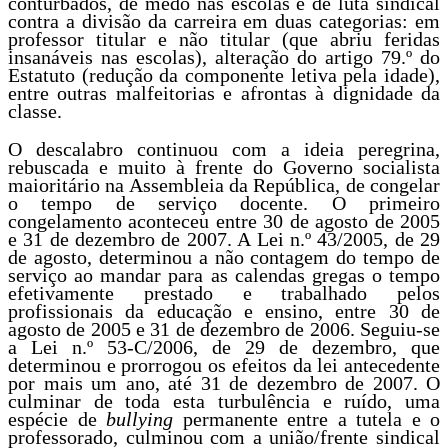
conturbados, de medo nas escolas e de luta sindical
contra a divisão da carreira em duas categorias: em
professor titular e não titular (que abriu feridas
insanáveis nas escolas), alteração do artigo 79.º do
Estatuto (redução da componente letiva pela idade),
entre outras malfeitorias e afrontas à dignidade da
classe.
O descalabro continuou com a ideia peregrina,
rebuscada e muito à frente do Governo socialista
maioritário na Assembleia da República, de congelar
o tempo de serviço docente. O primeiro
congelamento aconteceu entre 30 de agosto de 2005
e 31 de dezembro de 2007. A Lei n.º 43/2005, de 29
de agosto, determinou a não contagem do tempo de
serviço ao mandar para as calendas gregas o tempo
efetivamente prestado e trabalhado pelos
profissionais da educação e ensino, entre 30 de
agosto de 2005 e 31 de dezembro de 2006. Seguiu-se
a Lei n.º 53-C/2006, de 29 de dezembro, que
determinou e prorrogou os efeitos da lei antecedente
por mais um ano, até 31 de dezembro de 2007. O
culminar de toda esta turbulência e ruído, uma
espécie de
bullying
permanente entre a tutela e o
professorado, culminou com a união/frente sindical