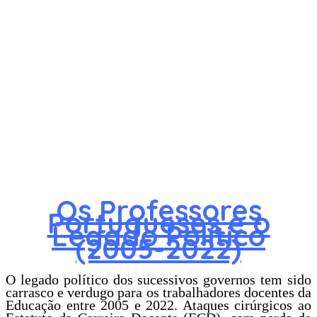
Os Professores
Portugueses e o
Legado Político
(2005-2022)
O legado político dos sucessivos governos tem sido
carrasco e verdugo para os trabalhadores docentes da
Educação entre 2005 e 2022. Ataques cirúrgicos ao