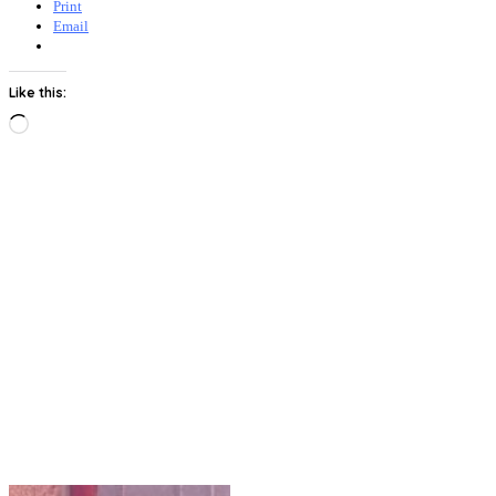
Print
Email
Like this:
Loading…