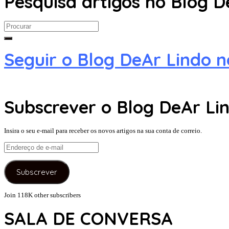
Pesquisa artigos no Blog D
Search
for:
Seguir o Blog DeAr Lindo 
Subscrever o Blog DeAr Lin
Insira o seu e-mail para receber os novos artigos na sua conta de correio.
Endereço
de
e-
Subscrever
mail
Join 118K other subscribers
SALA DE CONVERSA