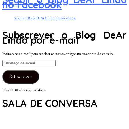
no Facebook
Seguir o Blog DeAr Lindo no Facebook
Subscrever o Blog DeAr
Lindo por e-mail
Insira o seu e-mail para receber os novos artigos na sua conta de correio.
Endereço
de
e-
Subscrever
mail
Join 118K other subscribers
SALA DE CONVERSA