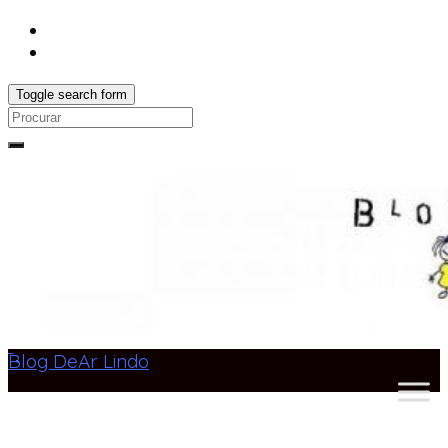
Toggle search form
Search
for:
Blog DeAr Lindo