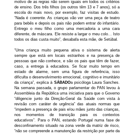
motivo de as regras não serem iguais em todos os critérios
de ensino. Dos três filhos (os outros têm 13 e 7 anos), só a
escola do mais novo, por exemplo, faz visitas de estudo.
“Nada é coerente. As crianças vão ver uma peça de teatro
para bebês e depois os pais não podem entrar do infantário.
Entrego o meu filho como uma mercadoria a uma cara
diferente, de máscara. Ele resiste a largar o meu colo… Isto
todos os dias custa muito”, desabafa esta mãe, de Setúbal.
“Uma criança muito pequena ativa o sistema de alerta
sempre que está em locais estranhos e na presença de
pessoas que não conhece, e são os pais que têm de fazer,
caso, a entrega à educadora. Se ficar muito tempo em
estado de alarme, sem uma figura de referência, isso
dificulta o desenvolvimento emocional, cognitivo e imunitário
da criança”, explica à
SÁBADO
a psicóloga Laura Sanches.
Na semana passada, o grupo parlamentar do PAN levou à
Assembleia da República uma iniciativa para que o Governo
“diligencie junto da Direção-Geral da Saúde com vista à
revisão com caráter de urgência” das atuais normas que
“impedem a presença de pais e/ou mães junto das crianças,
nos momentos de transição para os contextos
educativos”. Para o PAN, estando Portugal numa fase de
desconfinamento situado na zona verde da matriz de risco,
“não se compreende a manutenção da restrição por parte da