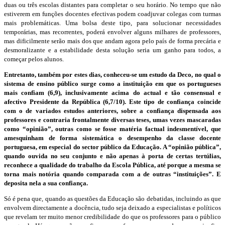
duas ou três escolas distantes para completar o seu horário. No tempo que não
estiverem em funções docentes efectivas podem coadjuvar colegas com turmas
mais problemáticas. Uma bolsa deste tipo, para solucionar necessidades
temporárias, mas recorrentes, poderá envolver alguns milhares de professores,
mas dificilmente serão mais dos que andam agora pelo país de forma precária e
desmoralizante e a estabilidade desta solução seria um ganho para todos, a
começar pelos alunos.
Entretanto, também por estes dias, conheceu-se um estudo da Deco, no qual o
sistema de ensino público surge como a instituição em que os portugueses
mais confiam (6,9), inclusivamente acima do actual e tão consensual e
afectivo Presidente da República (6,7/10). Este tipo de confiança coincide
com o de variados estudos anteriores, sobre a confiança dispensada aos
professores e contraria frontalmente diversas teses, umas vezes mascaradas
como “opinião”, outras como se fosse matéria factual indesmentível, que
amesquinham de forma sistemática o desempenho da classe docente
portuguesa, em especial do sector público da Educação. A “opinião pública”,
quando ouvida no seu conjunto e não apenas à porta de certas tertúlias,
reconhece a qualidade do trabalho da Escola Pública, até porque a mesma se
torna mais notória quando comparada com a de outras “instituições”. E
deposita nela a sua confiança.
Só é pena que, quando as questões da Educação são debatidas, incluindo as que
envolvem directamente a docência, tudo seja deixado a especialistas e políticos
que revelam ter muito menor credibilidade do que os professores para o público