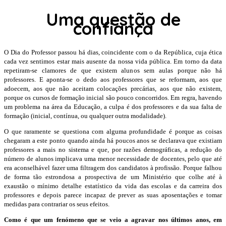
Uma questão de
confiança
O Dia do Professor passou há dias, coincidente com o da República, cuja ética
cada vez sentimos estar mais ausente da nossa vida pública. Em torno da data
repetiram-se clamores de que existem alunos sem aulas porque não há
professores. E aponta-se o dedo aos professores que se reformam, aos que
adoecem, aos que não aceitam colocações precárias, aos que não existem,
porque os cursos de formação inicial são pouco concorridos. Em regra, havendo
um problema na área da Educação, a culpa é dos professores e da sua falta de
formação (inicial, contínua, ou qualquer outra modalidade).
O que raramente se questiona com alguma profundidade é porque as coisas
chegaram a este ponto quando ainda há poucos anos se declarava que existiam
professores a mais no sistema e que, por razões demográficas, a redução do
número de alunos implicava uma menor necessidade de docentes, pelo que até
era aconselhável fazer uma filtragem dos candidatos à profissão. Porque falhou
de forma tão estrondosa a prospectiva de um Ministério que colhe até à
exaustão o mínimo detalhe estatístico da vida das escolas e da carreira dos
professores e depois parece incapaz de prever as suas aposentações e tomar
medidas para contrariar os seus efeitos.
Como é que um fenómeno que se veio a agravar nos últimos anos, em