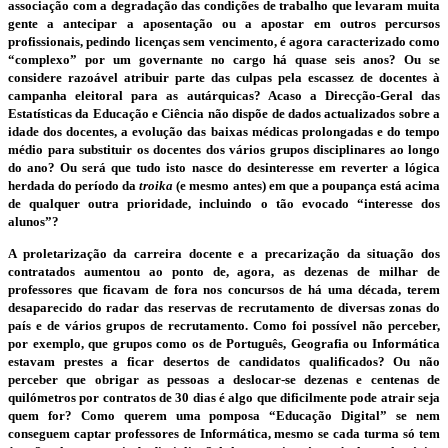
associação com a degradação das condições de trabalho que levaram muita
gente a antecipar a aposentação ou a apostar em outros percursos
profissionais, pedindo licenças sem vencimento, é agora caracterizado como
“complexo” por um governante no cargo há quase seis anos? Ou se
considere razoável atribuir parte das culpas pela escassez de docentes à
campanha eleitoral para as autárquicas? Acaso a Direcção-Geral das
Estatísticas da Educação e Ciência não dispõe de dados actualizados sobre a
idade dos docentes, a evolução das baixas médicas prolongadas e do tempo
médio para substituir os docentes dos vários grupos disciplinares ao longo
do ano? Ou será que tudo isto nasce do desinteresse em reverter a lógica
herdada do período da
troika
(e mesmo antes) em que a poupança está acima
de qualquer outra prioridade, incluindo o tão evocado “interesse dos
alunos”?
A proletarização da carreira docente e a precarização da situação dos
contratados aumentou ao ponto de, agora, as dezenas de milhar de
professores que ficavam de fora nos concursos de há uma década, terem
desaparecido do radar das reservas de recrutamento de diversas zonas do
país e de vários grupos de recrutamento. Como foi possível não perceber,
por exemplo, que grupos como os de Português, Geografia ou Informática
estavam prestes a ficar desertos de candidatos qualificados? Ou não
perceber que obrigar as pessoas a deslocar-se dezenas e centenas de
quilómetros por contratos de 30 dias é algo que dificilmente pode atrair seja
quem for? Como querem uma pomposa “Educação Digital” se nem
conseguem captar professores de Informática, mesmo se cada turma só tem