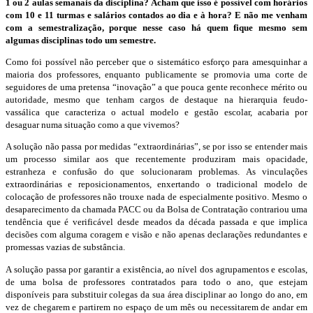
1 ou 2 aulas semanais da disciplina? Acham que isso é possível com horários
com 10 e 11 turmas e salários contados ao dia e à hora? E não me venham
com a semestralização, porque nesse caso há quem fique mesmo sem
algumas disciplinas todo um semestre.
Como foi possível não perceber que o sistemático esforço para amesquinhar a
maioria dos professores, enquanto publicamente se promovia uma corte de
seguidores de uma pretensa “inovação” a que pouca gente reconhece mérito ou
autoridade, mesmo que tenham cargos de destaque na hierarquia feudo-
vassálica que caracteriza o actual modelo e gestão escolar, acabaria por
desaguar numa situação como a que vivemos?
A solução não passa por medidas “extraordinárias”, se por isso se entender mais
um processo similar aos que recentemente produziram mais opacidade,
estranheza e confusão do que solucionaram problemas. As vinculações
extraordinárias e reposicionamentos, enxertando o tradicional modelo de
colocação de professores não trouxe nada de especialmente positivo. Mesmo o
desaparecimento da chamada PACC ou da Bolsa de Contratação contrariou uma
tendência que é verificável desde meados da década passada e que implica
decisões com alguma coragem e visão e não apenas declarações redundantes e
promessas vazias de substância.
A solução passa por garantir a existência, ao nível dos agrupamentos e escolas,
de uma bolsa de professores contratados para todo o ano, que estejam
disponíveis para substituir colegas da sua área disciplinar ao longo do ano, em
vez de chegarem e partirem no espaço de um mês ou necessitarem de andar em