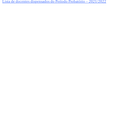
Lista de docentes dispensados do Período Probatório – 2021/2022