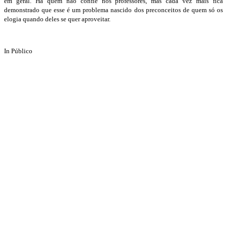
em geral. Há quem não confie nos professores, mas cada vez mais fica
demonstrado que esse é um problema nascido dos preconceitos de quem só os
elogia quando deles se quer aproveitar.
In Público