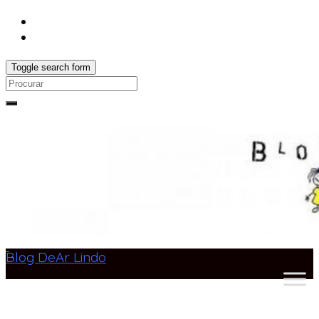
Toggle search form
Search
for:
Blog DeAr Lindo