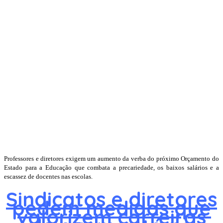
Professores e diretores exigem um aumento da verba do próximo Orçamento do
Estado para a Educação que combata a precariedade, os baixos salários e a
escassez de docentes nas escolas.
Sindicatos e diretores
pedem medidas que
valorizem carreiras