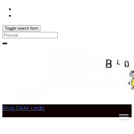
Toggle search form
Search
for:
Blog DeAr Lindo