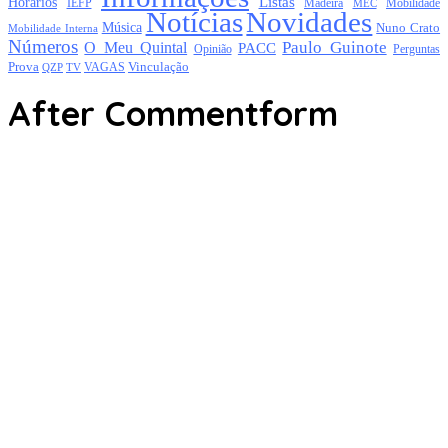
Listas
Horários
Mobilidade
IEFP
Madeira
MEC
Notícias
Novidades
Música
Nuno Crato
Mobilidade Interna
Números
Paulo Guinote
O Meu Quintal
PACC
Opinião
Perguntas
Prova
Vinculação
TV
VAGAS
QZP
After Commentform