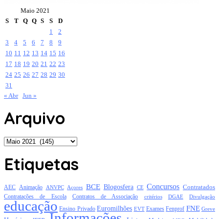
Maio 2021
S
T
Q
Q
S
S
D
1
2
3
4
5
6
7
8
9
10
11
12
13
14
15
16
17
18
19
20
21
22
23
24
25
26
27
28
29
30
31
« Abr
Jun »
Arquivo
Arquivo
Etiquetas
Concursos
BCE
Blogosfera
Contratados
AEC
Animação
Açores
CE
ANVPC
Contratações de Escola
Contratos de Associação
critérios
DGAE
Divulgação
educação
FNE
Euromilhões
Exames
Ensino Privado
EVT
Fenprof
Greve
Informações