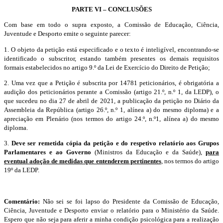
PARTE VI – CONCLUSÕES
Com base em todo o supra exposto, a Comissão de Educação, Ciência,
Juventude e Desporto emite o seguinte parecer:
1. O objeto da petição está especificado e o texto é inteligível, encontrando-se
identificado o subscritor, estando também presentes os demais requisitos
formais estabelecidos no artigo 9.º da Lei de Exercício do Direito de Petição;
2. Uma vez que a Petição é subscrita por 14781 peticionários, é obrigatória a
audição dos peticionários perante a Comissão (artigo 21.º, n.º 1, da LEDP), o
que sucedeu no dia 27 de abril de 2021, a publicação da petição no Diário da
Assembleia da República (artigo 26.º, n.º 1, alínea a) do mesmo diploma) e a
apreciação em Plenário (nos termos do artigo 24.º, n.º1, alínea a) do mesmo
diploma.
3.
Deve ser remetida cópia da petição e do respetivo relatório aos Grupos
Parlamentares e ao Governo
(Ministros da Educação e da Saúde),
para
eventual adoção de medidas que entenderem pertinentes
, nos termos do artigo
19º da LEDP.
Comentário:
Não sei se foi lapso do Presidente da Comissão de Educação,
Ciência, Juventude e Desporto enviar o relatório para o Ministério da Saúde.
Espero que não seja para aferir a minha condição psicológica para a realização