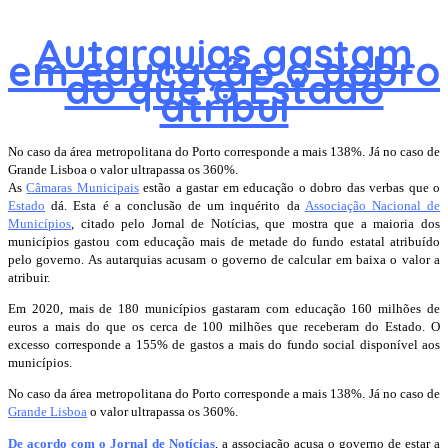
Autarquias gastam
em educação o dobro
do que o Estado
atribui
No caso da área metropolitana do Porto corresponde a mais 138%. Já no caso de
Grande Lisboa o valor ultrapassa os 360%.
As
Câmaras Municipais
estão a gastar em educação o dobro das verbas que o
Estado
dá. Esta é a conclusão de um inquérito da
Associação Nacional de
Municípios
, citado pelo Jornal de Notícias, que mostra que a maioria dos
municípios gastou com educação mais de metade do fundo estatal atribuído
pelo governo. As autarquias acusam o governo de calcular em baixa o valor a
atribuir.
Em 2020, mais de 180 municípios gastaram com educação 160 milhões de
euros a mais do que os cerca de 100 milhões que receberam do Estado. O
excesso corresponde a 155% de gastos a mais do fundo social disponível aos
municípios.
No caso da área metropolitana do Porto corresponde a mais 138%. Já no caso de
Grande Lisboa
o valor ultrapassa os 360%.
De acordo com o Jornal de Notícias
, a associação acusa o governo de estar a