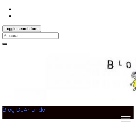
Toggle search form
Search
for:
Blog DeAr Lindo