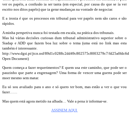
ver os papéis, a confusão ia ser tanta (em especial, por causa do que se ía ver
escrito nos ditos papéis) que ia gerar mudanças na vontade de negociar.
E a ironia é que os processos em tribunal para ver papéis nem são caros e são
rápidos.
A minha perspetiva nunca foi testada em escala, na prática dos tribunais.
Mas há várias decisões curiosas dum tribunal administrativo superior sobre o
Siadap e ADD que fazem boa luz sobre o tema (uma está no link mas esta
também é interessante.
http://www.dgsi.pt/jtcn.nsf/89d1c0288c2dd49c802575c8003279c7/fd25a0fdc
Open Document)
Quem começa a fazer requerimentos? E quem usa este caminho, que pode ser o
pauzinho que parte a engrenagem? Uma forma de vencer uma guerra pode ser
moer mesmo sem matar.
Eu só sou avaliado para o ano e só quero ter bom, mas estão a ver o que vou
fazer……
Mas quem está agora metido na alhada… Vale a pena ir informar-se.
ASSINEM AQUI