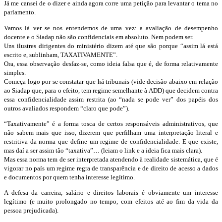
Já me cansei de o dizer e ainda agora corre uma petição para levantar o tema no
parlamento.
Vamos lá ver se nos entendemos de uma vez: a avaliação de desempenho
docente e o Siadap não são confidenciais em absoluto. Nem podem ser.
Uns ilustres dirigentes do ministério dizem até que são porque “assim lá está
escrito e, sublinham, TAXATIVAMENTE”.
Ora, essa observação desfaz-se, como ideia falsa que é, de forma relativamente
simples.
Começa logo por se constatar que há tribunais (vide decisão abaixo em relação
ao Siadap que, para o efeito, tem regime semelhante à ADD) que decidem contra
essa confidencialidade assim restrita (ao “nada se pode ver” dos papéis dos
outros avaliados respondem “claro que pode”).
“Taxativamente” é a forma tosca de certos responsáveis administrativos, que
não sabem mais que isso, dizerem que perfilham uma interpretação literal e
restritiva da norma que define um regime de confidencialidade. E que existe,
mas daí a ser assim tão “taxativa”… (leiam o link e a ideia fica mais clara).
Mas essa norma tem de ser interpretada atendendo à realidade sistemática, que é
vigorar no país um regime regra de transparência e de direito de acesso a dados
e documentos por quem tenha interesse legítimo.
A defesa da carreira, salário e direitos laborais é obviamente um interesse
legítimo (e muito prolongado no tempo, com efeitos até ao fim da vida da
pessoa prejudicada).