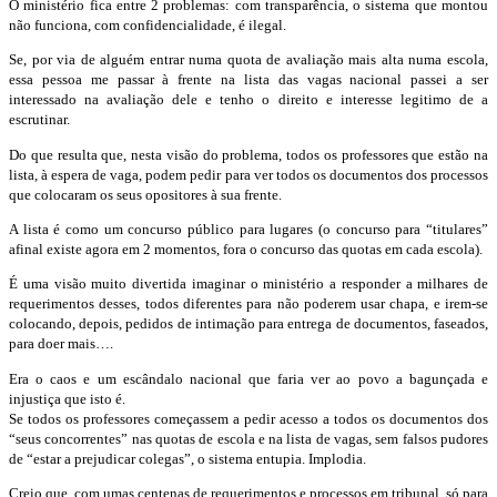
O ministério fica entre 2 problemas: com transparência, o sistema que montou
não funciona, com confidencialidade, é ilegal.
Se, por via de alguém entrar numa quota de avaliação mais alta numa escola,
essa pessoa me passar à frente na lista das vagas nacional passei a ser
interessado na avaliação dele e tenho o direito e interesse legitimo de a
escrutinar.
Do que resulta que, nesta visão do problema, todos os professores que estão na
lista, à espera de vaga, podem pedir para ver todos os documentos dos processos
que colocaram os seus opositores à sua frente.
A lista é como um concurso público para lugares (o concurso para “titulares”
afinal existe agora em 2 momentos, fora o concurso das quotas em cada escola).
É uma visão muito divertida imaginar o ministério a responder a milhares de
requerimentos desses, todos diferentes para não poderem usar chapa, e irem-se
colocando, depois, pedidos de intimação para entrega de documentos, faseados,
para doer mais….
Era o caos e um escândalo nacional que faria ver ao povo a bagunçada e
injustiça que isto é.
Se todos os professores começassem a pedir acesso a todos os documentos dos
“seus concorrentes” nas quotas de escola e na lista de vagas, sem falsos pudores
de “estar a prejudicar colegas”, o sistema entupia. Implodia.
Creio que, com umas centenas de requerimentos e processos em tribunal, só para