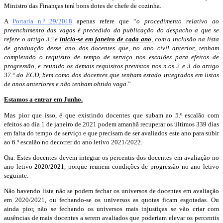
Ministro das Finanças terá bons dotes de chefe de cozinha.
A
Portaria n.º 29/2018
apenas refere que “
o procedimento
relativo ao
preenchimento das vagas é precedido da publicação do despacho a que se
refere o artigo 3.º e
inicia-se em janeiro de cada ano
, com a inclusão na lista
de graduação desse ano dos docentes que, no ano civil anterior, tenham
completado o requisito de tempo de serviço nos escalões para efeitos de
progressão, e reunido os demais requisitos previstos nos n.os 2 e 3 do artigo
37.º do ECD, bem como dos docentes que tenham estado integrados em listas
de anos anteriores e não tenham obtido vaga
.”
Estamos a entrar em Junho.
Mas pior que isso, é que existindo docentes que subam ao 5.º escalão com
efeitos ao dia 1 de janeiro de 2021 podem amanhã recuperar os últimos 339 dias
em falta do tempo de serviço e que precisam de ser avaliados este ano para subir
ao 6.º escalão no decorrer do ano letivo 2021/2022.
Ora. Estes docentes devem integrar os percentis dos docentes em avaliação no
ano letivo 2020/2021, porque reunem condições de progressão no ano letivo
seguinte.
Não havendo lista não se podem fechar os universos de docentes em avaliação
em 2020/2021, ou fechando-se os universos as quotas ficam esgotadas. Ou
ainda pior, não se fechando os universos mais injustiças se vão criar com
ausências de mais docentes a serem avaliados que poderiam elevar os percentis