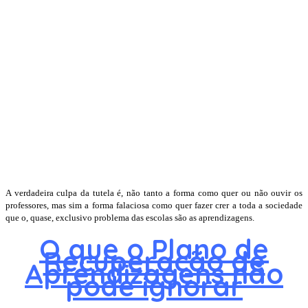
A verdadeira culpa da tutela é, não tanto a forma como quer ou não ouvir os
professores, mas sim a forma falaciosa como quer fazer crer a toda a sociedade
que o, quase, exclusivo problema das escolas são as aprendizagens.
O que o Plano de
Recuperação de
Aprendizagens não
pode ignorar