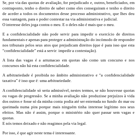
Se, por via das quotas de avaliação, for prejudicado e, outros, beneficiados, em
contraponto, tenho o direito de saber como eles conseguiram e tenho o direito
de aceder a todos os documentos desse processo administrativo, que lhes deu
essa vantagem, para o poder contestar na via administrativa e judicial.
O interesse deles joga contra o meu. E o deles não é mais que o meu.
E a confidencialidade não pode servir para impedir o exercício de direitos
fundamentais e apenas para proteger a administração do incómodo de responder
nos tribunais pelos seus atos que prejudicam direitos (que é para isso que esta
“confidencialidade” está a servir: impedir a contestação).
A lista das vagas é a arrumacao em quotas são como um concurso e nos
concursos não há esta confidencialidade.
A arbitrariedade é proibida no âmbito administrativo e “a confidencialidade
taxativa” é isso que é: uma arbitrariedade.
A confidencialidade só seria admissível, nestes termos, se não houvesse quotas
ou vagas de progressão. Se a minha avaliação não produzisse prejuízos à vida
dos outros e fosse só da minha conta podia até ser enterrada no fundo do mar ou
queimada numa pira porque mais ninguém tinha interesse legítimo nos seus
efeitos. Mas não é assim, porque o ministério não quer passar sem vagas e
quotas.
E nós temos deixado e não reagimos pela via legal.
Por isso, é que agir neste tema é interessante.