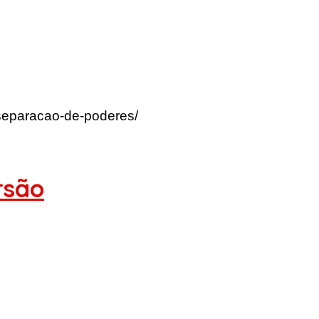
-separacao-de-poderes/
rsão