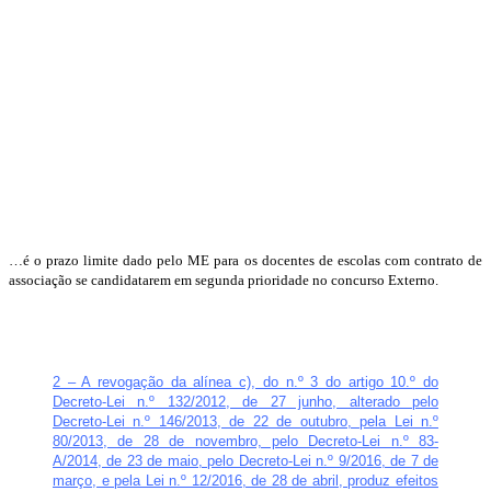
…é o prazo limite dado pelo ME para os docentes de escolas com contrato de
associação se candidatarem em segunda prioridade no concurso Externo.
2 – A revogação da alínea c), do n.º 3 do artigo 10.º do
Decreto-Lei n.º 132/2012, de 27 junho, alterado pelo
Decreto-Lei n.º 146/2013, de 22 de outubro, pela Lei n.º
80/2013, de 28 de novembro, pelo Decreto-Lei n.º 83-
A/2014, de 23 de maio, pelo Decreto-Lei n.º 9/2016, de 7 de
março, e pela Lei n.º 12/2016, de 28 de abril, produz efeitos