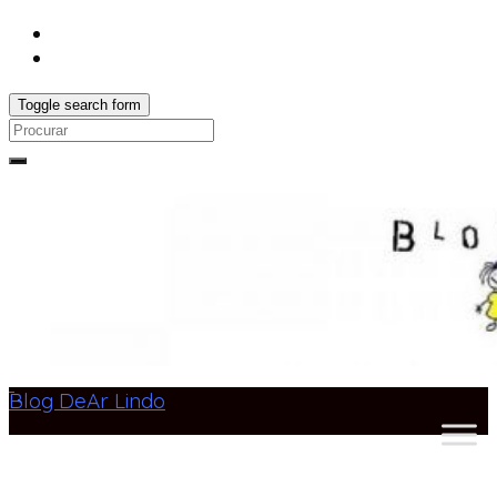
Toggle search form
Search
for:
Blog DeAr Lindo