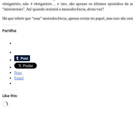
obrigatório, não é obrigatório… e isto, são apenas os últimos episódios d
“ministeriais”. Até quando resistirá a monodocência, desta vez?
Há que referir que “essa” monodocência, apenas existe no papel, mas isso são o
Partilha:
Print
Email
Like this:
Loading…