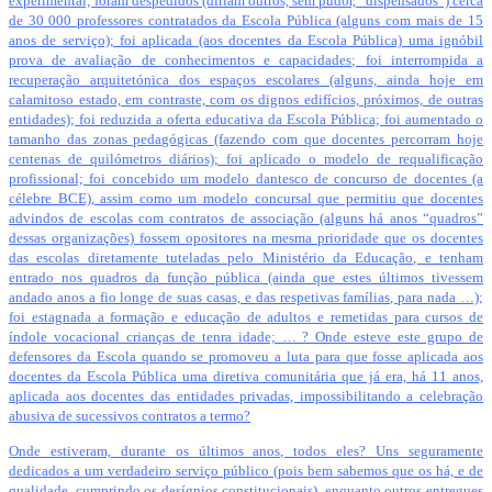
experimental; foram despedidos (diriam outros, sem pudor, “dispensados”) cerca
de 30 000 professores contratados da Escola Pública (alguns com mais de 15
anos de serviço); foi aplicada (aos docentes da Escola Pública) uma ignóbil
prova de avaliação de conhecimentos e capacidades; foi interrompida a
recuperação arquitetónica dos espaços escolares (alguns, ainda hoje em
calamitoso estado, em contraste, com os dignos edifícios, próximos, de outras
entidades); foi reduzida a oferta educativa da Escola Pública; foi aumentado o
tamanho das zonas pedagógicas (fazendo com que docentes percorram hoje
centenas de quilómetros diários); foi aplicado o modelo de requalificação
profissional; foi concebido um modelo dantesco de concurso de docentes (a
célebre BCE), assim como um modelo concursal que permitiu que docentes
advindos de escolas com contratos de associação (alguns há anos “quadros”
dessas organizações) fossem opositores na mesma prioridade que os docentes
das escolas diretamente tuteladas pelo Ministério da Educação, e tenham
entrado nos quadros da função pública (ainda que estes últimos tivessem
andado anos a fio longe de suas casas, e das respetivas famílias, para nada …);
foi estagnada a formação e educação de adultos e remetidas para cursos de
índole vocacional crianças de tenra idade; … ? Onde esteve este grupo de
defensores da Escola quando se promoveu a luta para que fosse aplicada aos
docentes da Escola Pública uma diretiva comunitária que já era, há 11 anos,
aplicada aos docentes das entidades privadas, impossibilitando a celebração
abusiva de sucessivos contratos a termo?
Onde estiveram, durante os últimos anos, todos eles? Uns seguramente
dedicados a um verdadeiro serviço público (pois bem sabemos que os há, e de
qualidade, cumprindo os desígnios constitucionais), enquanto outros entregues