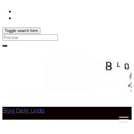
Toggle search form
Search
for:
Blog DeAr Lindo