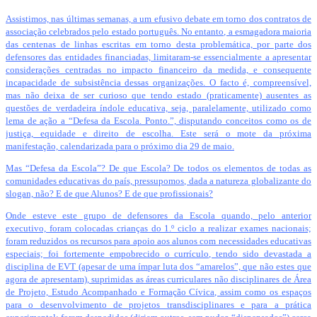
Assistimos, nas últimas semanas, a um efusivo debate em torno dos contratos de
associação celebrados pelo estado português. No entanto, a esmagadora maioria
das centenas de linhas escritas em torno desta problemática, por parte dos
defensores das entidades financiadas, limitaram-se essencialmente a apresentar
considerações centradas no impacto financeiro da medida, e consequente
incapacidade de subsistência dessas organizações. O facto é, compreensível,
mas não deixa de ser curioso que tendo estado (praticamente) ausentes as
questões de verdadeira índole educativa, seja, paralelamente, utilizado como
lema de ação a “Defesa da Escola. Ponto.”, disputando conceitos como os de
justiça, equidade e direito de escolha. Este será o mote da próxima
manifestação, calendarizada para o próximo dia 29 de maio.
Mas “Defesa da Escola”? De que Escola? De todos os elementos de todas as
comunidades educativas do país, pressupomos, dada a natureza globalizante do
slogan, não? E de que Alunos? E de que profissionais?
Onde esteve este grupo de defensores da Escola quando, pelo anterior
executivo, foram colocadas crianças do 1.º ciclo a realizar exames nacionais;
foram reduzidos os recursos para apoio aos alunos com necessidades educativas
especiais; foi fortemente empobrecido o currículo, tendo sido devastada a
disciplina de EVT (apesar de uma ímpar luta dos “amarelos”, que não estes que
agora de apresentam), suprimidas as áreas curriculares não disciplinares de Área
de Projeto, Estudo Acompanhado e Formação Cívica, assim como os espaços
para o desenvolvimento de projetos transdisciplinares e para a prática