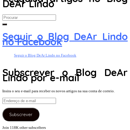
DeAr Lindo
Search
for:
Seguir o Blog DeAr Lindo
no Facebook
Seguir o Blog DeAr Lindo no Facebook
Subscrever o Blog DeAr
Lindo por e-mail
Insira o seu e-mail para receber os novos artigos na sua conta de correio.
Endereço
de
e-
Subscrever
mail
Join 118K other subscribers