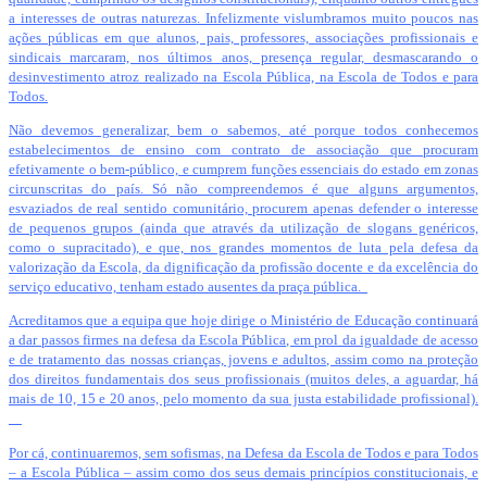
a interesses de outras naturezas. Infelizmente vislumbramos muito poucos nas
ações públicas em que alunos, pais, professores, associações profissionais e
sindicais marcaram, nos últimos anos, presença regular, desmascarando o
desinvestimento atroz realizado na Escola Pública, na Escola de Todos e para
Todos.
Não devemos generalizar, bem o sabemos, até porque todos conhecemos
estabelecimentos de ensino com contrato de associação que procuram
efetivamente o bem-público, e cumprem funções essenciais do estado em zonas
circunscritas do país. Só não compreendemos é que alguns argumentos,
esvaziados de real sentido comunitário, procurem apenas defender o interesse
de pequenos grupos (ainda que através da utilização de slogans genéricos,
como o supracitado), e que, nos grandes momentos de luta pela defesa da
valorização da Escola, da dignificação da profissão docente e da excelência do
serviço educativo, tenham estado ausentes da praça pública.
Acreditamos que a equipa que hoje dirige o Ministério de Educação continuará
a dar passos firmes na defesa da Escola Pública, em prol da igualdade de acesso
e de tratamento das nossas crianças, jovens e adultos, assim como na proteção
dos direitos fundamentais dos seus profissionais (muitos deles, a aguardar, há
mais de 10, 15 e 20 anos, pelo momento da sua justa estabilidade profissional).
Por cá, continuaremos, sem sofismas, na Defesa da Escola de Todos e para Todos
– a Escola Pública – assim como dos seus demais princípios constitucionais, e