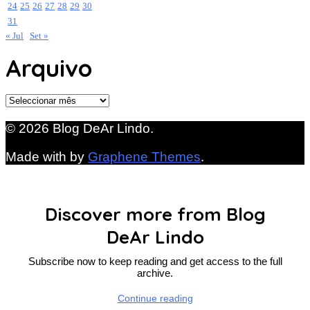
24
25
26
27
28
29
30
31
« Jul
Set »
Arquivo
Arquivo
© 2026 Blog DeAr Lindo.
Made with
by
Graphene Themes
.
Discover more from Blog
DeAr Lindo
Subscribe now to keep reading and get access to the full
archive.
Continue reading