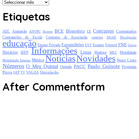
Arquivo
Etiquetas
Concursos
BCE
Blogosfera
Contratados
AEC
Animação
Açores
CE
ANVPC
Contratações de Escola
Contratos de Associação
critérios
DGAE
Divulgação
educação
FNE
Euromilhões
Exames
Ensino Privado
EVT
Fenprof
Greve
Informações
Listas
Horários
Mobilidade
IEFP
Madeira
MEC
Notícias
Novidades
Música
Nuno Crato
Mobilidade Interna
Números
Paulo Guinote
O Meu Quintal
PACC
Opinião
Perguntas
Prova
Vinculação
TV
VAGAS
QZP
After Commentform