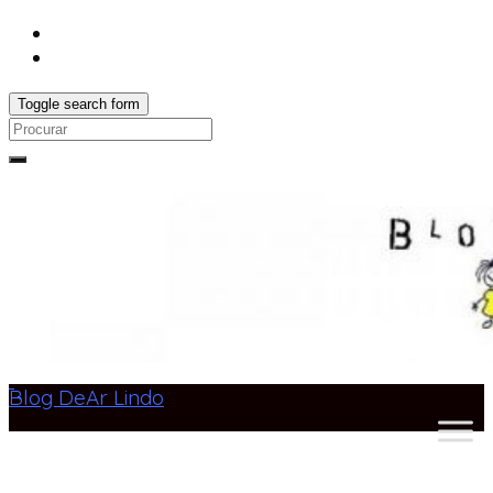
Toggle search form
Search
for:
Blog DeAr Lindo