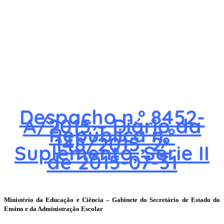
Despacho n.º 8452-
A/2015 – Diário da
República n.º
148/2015, 2º
Suplemento, Série II
de 2015-07-31
Ministério da Educação e Ciência – Gabinete do Secretário de Estado do
Ensino e da Administração Escolar