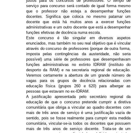
justos para os concursos de professores. O tempo de
serviço para concurso será contado de igual forma mesmo
que o professor não esteja a desempenhar funções
docentes. Significa que coloca no mesmo patamar um
docente que está há muitos anos a exercer funções
administrativas e um outro docente que está a desempenhar
funções efetivas de docência numa escola.
Este concurso é tão singular em diversos aspetos
enunciados, mas também no seu real objetivo que é vincular
através do concurso de professores (porque de outra forma,
imposta pelas contingências da austeridade, não seria
possível) uma série de professores que desempenhavam
funções administrativas no extinto IDRAM (instituto do
desporto da RAM) e na secretaria regional de educação.
Veremos certamente a abertura de um grande número de
vagas para os grupos de docência relacionadas com
educação física (grupos 260 e 620) para albergar as
pessoas que estavam no ex-IDRAM.
A justificação apresentada pelo secretário regional da
educação de que o concurso pretende cumprir a diretiva
comunitária que obriga a vincular ao quadro docentes com
mais de três anos de serviço é uma justificação vazia de
sentido, pois se fosse realmente para cumprir esta medida
comunitária, vincular-se-ia todos os docentes que possuem
mais de três anos de serviço docente. Trata-se de um