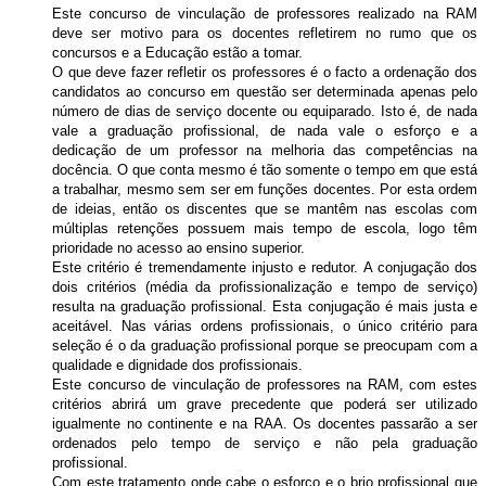
Este concurso de vinculação de professores realizado na RAM
deve ser motivo para os docentes refletirem no rumo que os
concursos e a Educação estão a tomar.
O que deve fazer refletir os professores é o facto a ordenação dos
candidatos ao concurso em questão ser determinada apenas pelo
número de dias de serviço docente ou equiparado. Isto é, de nada
vale a graduação profissional, de nada vale o esforço e a
dedicação de um professor na melhoria das competências na
docência. O que conta mesmo é tão somente o tempo em que está
a trabalhar, mesmo sem ser em funções docentes. Por esta ordem
de ideias, então os discentes que se mantêm nas escolas com
múltiplas retenções possuem mais tempo de escola, logo têm
prioridade no acesso ao ensino superior.
Este critério é tremendamente injusto e redutor. A conjugação dos
dois critérios (média da profissionalização e tempo de serviço)
resulta na graduação profissional. Esta conjugação é mais justa e
aceitável. Nas várias ordens profissionais, o único critério para
seleção é o da graduação profissional porque se preocupam com a
qualidade e dignidade dos profissionais.
Este concurso de vinculação de professores na RAM, com estes
critérios abrirá um grave precedente que poderá ser utilizado
igualmente no continente e na RAA. Os docentes passarão a ser
ordenados pelo tempo de serviço e não pela graduação
profissional.
Com este tratamento onde cabe o esforço e o brio profissional que