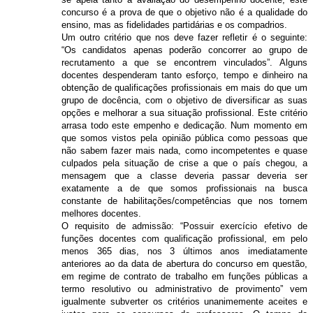
concurso é a prova de que o objetivo não é a qualidade do
ensino, mas as fidelidades partidárias e os compadrios.
Um outro critério que nos deve fazer refletir é o seguinte:
“Os candidatos apenas poderão concorrer ao grupo de
recrutamento a que se encontrem vinculados”. Alguns
docentes despenderam tanto esforço, tempo e dinheiro na
obtenção de qualificações profissionais em mais do que um
grupo de docência, com o objetivo de diversificar as suas
opções e melhorar a sua situação profissional. Este critério
arrasa todo este empenho e dedicação. Num momento em
que somos vistos pela opinião pública como pessoas que
não sabem fazer mais nada, como incompetentes e quase
culpados pela situação de crise a que o país chegou, a
mensagem que a classe deveria passar deveria ser
exatamente a de que somos profissionais na busca
constante de habilitações/competências que nos tornem
melhores docentes.
O requisito de admissão: “Possuir exercício efetivo de
funções docentes com qualificação profissional, em pelo
menos 365 dias, nos 3 últimos anos imediatamente
anteriores ao da data de abertura do concurso em questão,
em regime de contrato de trabalho em funções públicas a
termo resolutivo ou administrativo de provimento” vem
igualmente subverter os critérios unanimemente aceites e