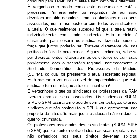
concurso para servir uma clientela bem definida e orientada.
É vergonhoso o modo como este concurso se está a
processar. Primeiramente, os requisitos de admissão
deveriam ter sido debatidos com os sindicatos e os seus
associados, numa fase posterior com todos os sindicatos e
a tutela. O que realmente sucedeu foi que a tutela reuniu
individualmente com cada sindicato. Esta medida é
claramente para desunir os sindicatos, fazendo perder a
força que juntos poderão ter. Trata-se claramente de uma
política do “dividir para reinar”. Alguns sindicatos, sabe-se
por diversas fontes, elaboraram estes critérios de admissão
previamente com o secretário regional, nomeadamente o
Sindicado Democrático dos Professores da Madeira
(SDPM), do qual foi presidente o atual secretário regional.
Está mesmo a ver qual o nível de imparcialidade que este
sindicato tem em relação à tutela – nenhuma!
É vergonhoso o que os sindicatos de professores da RAM
fizeram com os seus associados. Os sindicatos SDPM,
SIPE e SPM assinaram o acordo sem contestação. O único
sindicato que não assinou foi o SPLIU que apresentou uma
proposta de alteração mais justa e adequada à realidade, a
qual foi chumbada.
Os professores associados destes sindicatos (SDPM, SIPE
e SPM) que se sentem defraudados nas suas expetativas e
não defendidos nos seus direitos deveriam solicitar