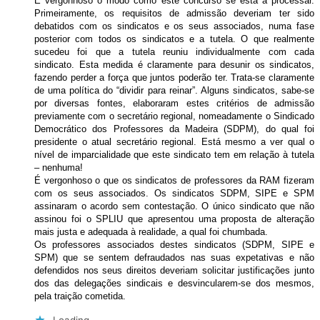
É vergonhoso o modo como este concurso se está a processar.
Primeiramente, os requisitos de admissão deveriam ter sido
debatidos com os sindicatos e os seus associados, numa fase
posterior com todos os sindicatos e a tutela. O que realmente
sucedeu foi que a tutela reuniu individualmente com cada
sindicato. Esta medida é claramente para desunir os sindicatos,
fazendo perder a força que juntos poderão ter. Trata-se claramente
de uma política do “dividir para reinar”. Alguns sindicatos, sabe-se
por diversas fontes, elaboraram estes critérios de admissão
previamente com o secretário regional, nomeadamente o Sindicado
Democrático dos Professores da Madeira (SDPM), do qual foi
presidente o atual secretário regional. Está mesmo a ver qual o
nível de imparcialidade que este sindicato tem em relação à tutela
– nenhuma!
É vergonhoso o que os sindicatos de professores da RAM fizeram
com os seus associados. Os sindicatos SDPM, SIPE e SPM
assinaram o acordo sem contestação. O único sindicato que não
assinou foi o SPLIU que apresentou uma proposta de alteração
mais justa e adequada à realidade, a qual foi chumbada.
Os professores associados destes sindicatos (SDPM, SIPE e
SPM) que se sentem defraudados nas suas expetativas e não
defendidos nos seus direitos deveriam solicitar justificações junto
dos das delegações sindicais e desvincularem-se dos mesmos,
pela traição cometida.