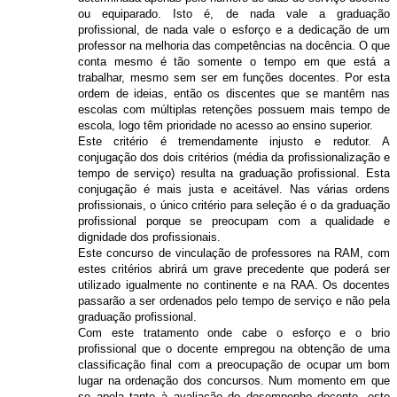
ou equiparado. Isto é, de nada vale a graduação
profissional, de nada vale o esforço e a dedicação de um
professor na melhoria das competências na docência. O que
conta mesmo é tão somente o tempo em que está a
trabalhar, mesmo sem ser em funções docentes. Por esta
ordem de ideias, então os discentes que se mantêm nas
escolas com múltiplas retenções possuem mais tempo de
escola, logo têm prioridade no acesso ao ensino superior.
Este critério é tremendamente injusto e redutor. A
conjugação dos dois critérios (média da profissionalização e
tempo de serviço) resulta na graduação profissional. Esta
conjugação é mais justa e aceitável. Nas várias ordens
profissionais, o único critério para seleção é o da graduação
profissional porque se preocupam com a qualidade e
dignidade dos profissionais.
Este concurso de vinculação de professores na RAM, com
estes critérios abrirá um grave precedente que poderá ser
utilizado igualmente no continente e na RAA. Os docentes
passarão a ser ordenados pelo tempo de serviço e não pela
graduação profissional.
Com este tratamento onde cabe o esforço e o brio
profissional que o docente empregou na obtenção de uma
classificação final com a preocupação de ocupar um bom
lugar na ordenação dos concursos. Num momento em que
se apela tanto à avaliação do desempenho docente, este