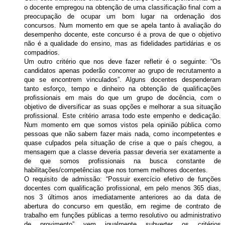
o docente empregou na obtenção de uma classificação final com a
preocupação de ocupar um bom lugar na ordenação dos
concursos. Num momento em que se apela tanto à avaliação do
desempenho docente, este concurso é a prova de que o objetivo
não é a qualidade do ensino, mas as fidelidades partidárias e os
compadrios.
Um outro critério que nos deve fazer refletir é o seguinte: “Os
candidatos apenas poderão concorrer ao grupo de recrutamento a
que se encontrem vinculados”. Alguns docentes despenderam
tanto esforço, tempo e dinheiro na obtenção de qualificações
profissionais em mais do que um grupo de docência, com o
objetivo de diversificar as suas opções e melhorar a sua situação
profissional. Este critério arrasa todo este empenho e dedicação.
Num momento em que somos vistos pela opinião pública como
pessoas que não sabem fazer mais nada, como incompetentes e
quase culpados pela situação de crise a que o país chegou, a
mensagem que a classe deveria passar deveria ser exatamente a
de que somos profissionais na busca constante de
habilitações/competências que nos tornem melhores docentes.
O requisito de admissão: “Possuir exercício efetivo de funções
docentes com qualificação profissional, em pelo menos 365 dias,
nos 3 últimos anos imediatamente anteriores ao da data de
abertura do concurso em questão, em regime de contrato de
trabalho em funções públicas a termo resolutivo ou administrativo
de provimento” vem igualmente subverter os critérios