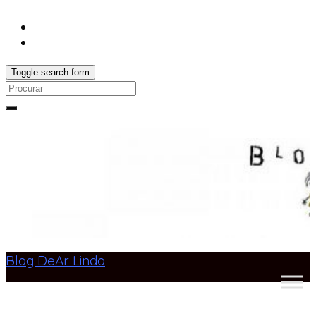
Toggle search form
Search
for:
Blog DeAr Lindo