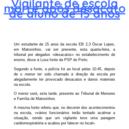
Vigilante de escola
morre após desacato
de aluno de 15 anos
Um estudante de 15 anos da escola EB 2,3 Óscar Lopes,
em Matosinhos, vai ser presente, esta quarta-feira, a
tribunal por alegados «desacatos» no estabelecimento de
ensino, disse à Lusa fonte da PSP do Porto.
Segundo a fonte, a polícia foi ao local pelas 10:45, depois
de o menor ter sido chamado à direção da escola por
alegadamente ter provocado desacatos e danos materiais
na escola.
O menor será, esta tarde, presente ao Tribunal de Menores
e Família de Matosinhos.
A mesma fonte referiu que, no decorrer dos acontecimentos
na escola, «vários funcionários terão tentado acalmar a
situação, sendo que um vigilante teve uma paragem
cardiorrespiratória e acabou por falecer no local».