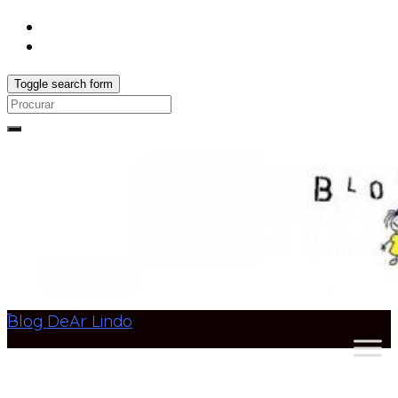
Toggle search form
Search
for:
Blog DeAr Lindo