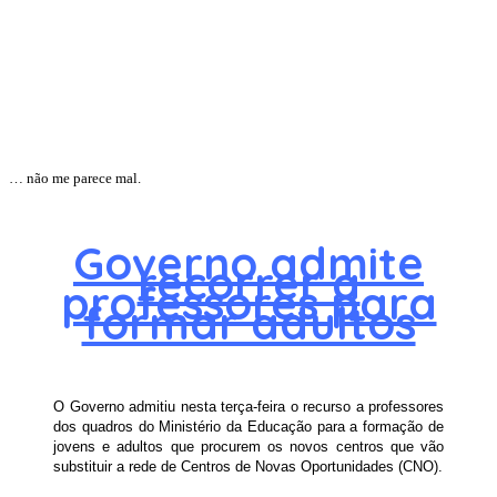
… não me parece mal.
Governo admite
recorrer a
professores para
formar adultos
O Governo admitiu nesta terça-feira o recurso a professores
dos quadros do Ministério da Educação para a formação de
jovens e adultos que procurem os novos centros que vão
substituir a rede de Centros de Novas Oportunidades (CNO).