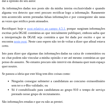
dar a opinião do seu autor.
As informações dadas nos posts são da minha inteira exclusividade e quando
alguma vez detecto que errei procuro rectificar logo a informação. Raramente
tem acontecido serem prestadas falsas informações e por conseguinte são raras
as vezes que retifico posts atrasados.
Rectifiquei hoje o
post relativo ao campo 4.5.1.
porque surgiram informações
escritas pela DGAE contrárias ao que inicialmente publiquei, embora saiba que
a interpretação da DGAE seja contrária a que foi dada por escrito e que se
encontra
neste post
. Neste caso espero não ter de voltar a dizer que afinal estava
certo.
Isto para dizer que algumas das informações dadas na caixa de comentários ou
no chat podem não vincular a minha opinião e ser até mesmo contrárias ao que
penso do assunto. No entanto procuro não intervir em demasia quer num espaço
quer noutro.
Se passou a ideia que este blog tem dito coisas como:
Ninguém consegue submeter a candidatura ao concurso extraordinário
sem ter o e-Bio validado; ou
Só é contabilizado para candidatura ao grupo 910 o tempo de serviço
prestado nesse grupo de recrutamento.
São informações erradas e que eu não as prestei.