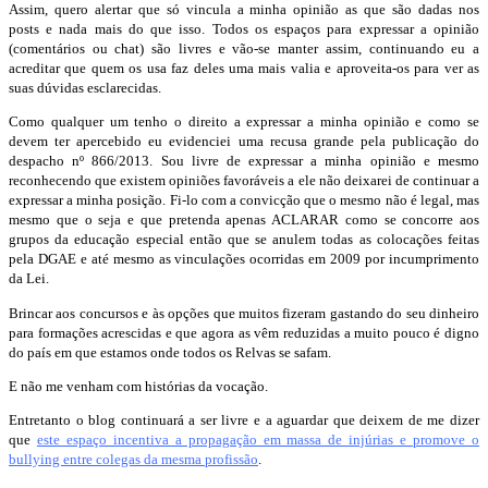
Assim, quero alertar que só vincula a minha opinião as que são dadas nos
posts e nada mais do que isso. Todos os espaços para expressar a opinião
(comentários ou chat) são livres e vão-se manter assim, continuando eu a
acreditar que quem os usa faz deles uma mais valia e aproveita-os para ver as
suas dúvidas esclarecidas.
Como qualquer um tenho o direito a expressar a minha opinião e como se
devem ter apercebido eu evidenciei uma recusa grande pela publicação do
despacho nº 866/2013. Sou livre de expressar a minha opinião e mesmo
reconhecendo que existem opiniões favoráveis a ele não deixarei de continuar a
expressar a minha posição. Fi-lo com a convicção que o mesmo não é legal, mas
mesmo que o seja e que pretenda apenas ACLARAR como se concorre aos
grupos da educação especial então que se anulem todas as colocações feitas
pela DGAE e até mesmo as vinculações ocorridas em 2009 por incumprimento
da Lei.
Brincar aos concursos e às opções que muitos fizeram gastando do seu dinheiro
para formações acrescidas e que agora as vêm reduzidas a muito pouco é digno
do país em que estamos onde todos os Relvas se safam.
E não me venham com histórias da vocação.
Entretanto o blog continuará a ser livre e a aguardar que deixem de me dizer
que
este espaço incentiva a propagação em massa de injúrias e promove o
bullying entre colegas da mesma profissão
.