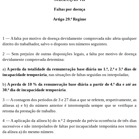
Faltas por doença
Artigo 29.º Regime
1 — A falta por motivo de doença devidamente comprovada não afeta qualquer
direito do trabalhador, salvo o disposto nos números seguintes.
2 — Sem prejuízo de outras disposições legais, a falta por motivo de doença
devidamente comprovada determina:
a)
A perda da totalidade da remuneração base diária no 1.º, 2.º e 3.º dias de
incapacidade temporária
, nas situações de faltas seguidas ou interpoladas;
b)
A perda de 10 % da remuneração base diária a partir do 4.º dia e até ao
30.º dia de incapacidade temporária
.
3 — A contagem dos períodos de 3 e 27 dias a que se referem, respetivamente, as
alíneas a) e b) do número anterior é interrompida sempre que se verifique a
retoma da prestação de trabalho.
4 — A aplicação da alínea b) do n.º 2 depende da prévia ocorrência de três dias
sucessivos e não interpolados de faltas por incapacidade temporária nos termos
da alínea a) do mesmo número.