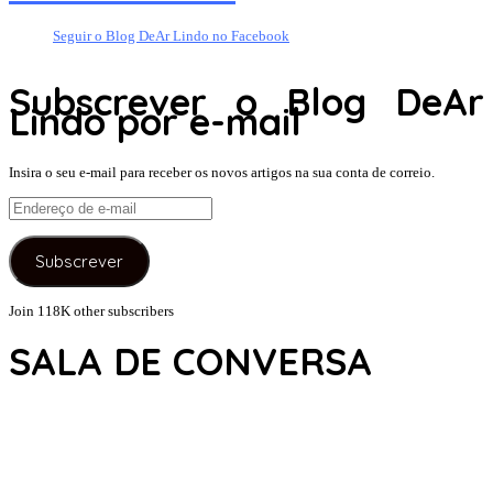
Seguir o Blog DeAr Lindo no Facebook
Subscrever o Blog DeAr
Lindo por e-mail
Insira o seu e-mail para receber os novos artigos na sua conta de correio.
Endereço
de
e-
Subscrever
mail
Join 118K other subscribers
SALA DE CONVERSA