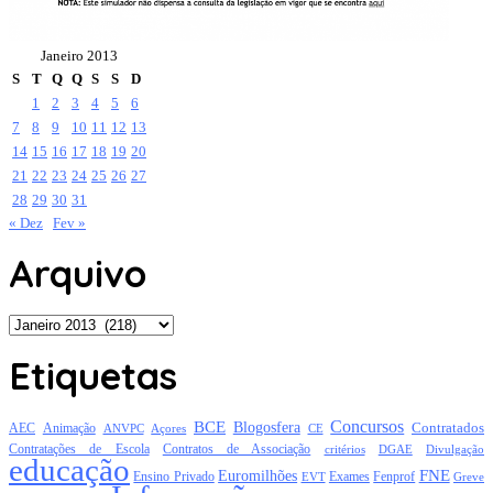
Janeiro 2013
S
T
Q
Q
S
S
D
1
2
3
4
5
6
7
8
9
10
11
12
13
14
15
16
17
18
19
20
21
22
23
24
25
26
27
28
29
30
31
« Dez
Fev »
Arquivo
Arquivo
Etiquetas
Concursos
BCE
Blogosfera
Contratados
AEC
Animação
Açores
CE
ANVPC
Contratações de Escola
Contratos de Associação
critérios
DGAE
Divulgação
educação
FNE
Euromilhões
Exames
Ensino Privado
EVT
Fenprof
Greve