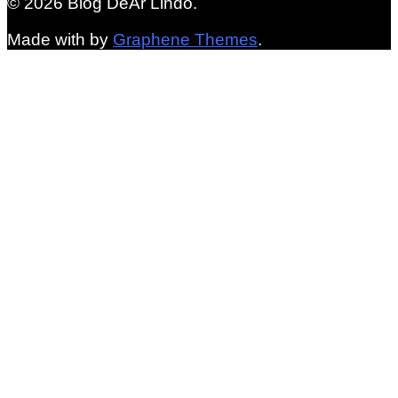
© 2026 Blog DeAr Lindo.
Made with
by
Graphene Themes
.