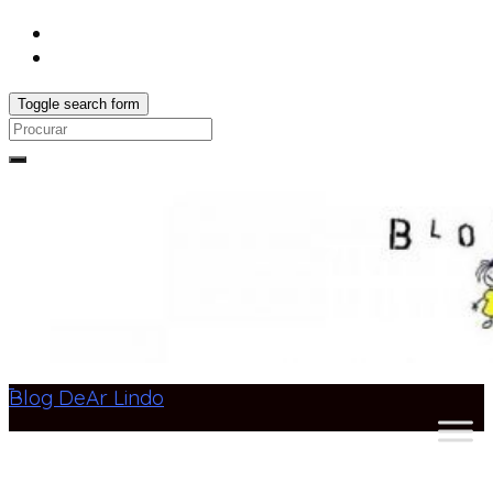
Toggle search form
Search
for:
Blog DeAr Lindo