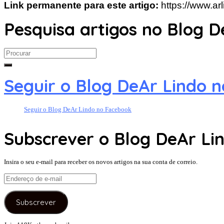
Link permanente para este artigo:
https://www.ar
Pesquisa artigos no Blog D
Search
for:
Seguir o Blog DeAr Lindo 
Seguir o Blog DeAr Lindo no Facebook
Subscrever o Blog DeAr Lin
Insira o seu e-mail para receber os novos artigos na sua conta de correio.
Endereço
de
e-
Subscrever
mail