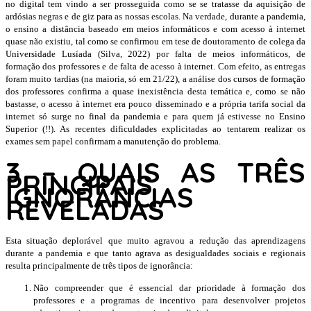
no digital tem vindo a ser prosseguida como se se tratasse da aquisição de
ardósias negras e de giz para as nossas escolas. Na verdade, durante a pandemia,
o ensino a distância baseado em meios informáticos e com acesso à internet
quase não existiu, tal como se confirmou em tese de doutoramento de colega da
Universidade Lusíada (Silva, 2022) por falta de meios informáticos, de
formação dos professores e de falta de acesso à internet. Com efeito, as entregas
foram muito tardias (na maioria, só em 21/22), a análise dos cursos de formação
dos professores confirma a quase inexistência desta temática e, como se não
bastasse, o acesso à internet era pouco disseminado e a própria tarifa social da
internet só surge no final da pandemia e para quem já estivesse no Ensino
Superior (!!). As recentes dificuldades explicitadas ao tentarem realizar os
exames sem papel confirmam a manutenção do problema.
3 –
QUAIS AS TRÊS
PRINCIPAIS
IGNORÂNCIAS
REVELADAS
Esta situação deplorável que muito agravou a redução das aprendizagens
durante a pandemia e que tanto agrava as desigualdades sociais e regionais
resulta principalmente de três tipos de ignorância:
Não compreender que é essencial dar prioridade à formação dos
professores e a programas de incentivo para desenvolver projetos