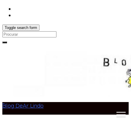
Toggle search form
Search
for:
Blog DeAr Lindo