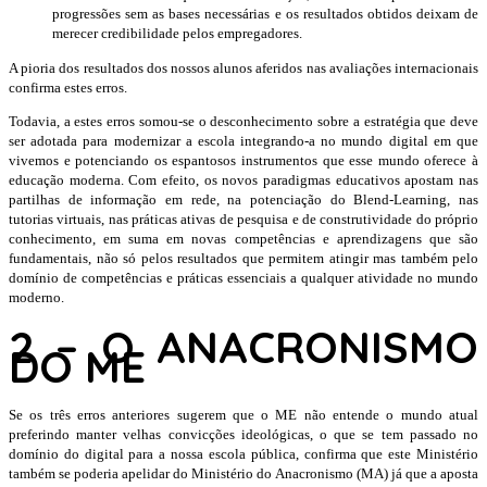
progressões sem as bases necessárias e os resultados obtidos deixam de
merecer credibilidade pelos empregadores.
A pioria dos resultados dos nossos alunos aferidos nas avaliações internacionais
confirma estes erros.
Todavia, a estes erros somou-se o desconhecimento sobre a estratégia que deve
ser adotada para modernizar a escola integrando-a no mundo digital em que
vivemos e potenciando os espantosos instrumentos que esse mundo oferece à
educação moderna. Com efeito, os novos paradigmas educativos apostam nas
partilhas de informação em rede, na potenciação do Blend-Learning, nas
tutorias virtuais, nas práticas ativas de pesquisa e de construtividade do próprio
conhecimento, em suma em novas competências e aprendizagens que são
fundamentais, não só pelos resultados que permitem atingir mas também pelo
domínio de competências e práticas essenciais a qualquer atividade no mundo
moderno.
2 –
O ANACRONISMO
DO ME
Se os três erros anteriores sugerem que o ME não entende o mundo atual
preferindo manter velhas convicções ideológicas, o que se tem passado no
domínio do digital para a nossa escola pública, confirma que este Ministério
também se poderia apelidar do Ministério do Anacronismo (MA) já que a aposta