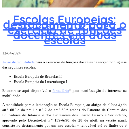
Escolas Europeias:
destacamento para o
exercício de funções
docentes em duas
escolas
12-04-2024
Aviso de mobilidade
para o exercício de funções docentes na secção portuguesa
das seguintes escolas:
Escola Europeia de Bruxelas II
Escola Europeia do Luxemburgo I
Encontra-se aqui disponível o
formulário
* para manifestação de interesse na
mobilidade.
A mobilidade para a lecionação na Escola Europeia, ao abrigo da alínea
d)
do
art.º 68.º e do n.º 1 e n.º 2 do art.º 69.º, ambos do Estatuto da Carreira dos
Educadores de Infância e dos Professores dos Ensino Básico e Secundário,
aprovado pelo Decreto-Lei n.º 139-A/90, de 28 de abril, na versão atual,
consiste no destacamento por um ano escolar – renovável até ao limite de 9