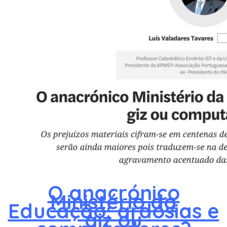
O anacrónico
Ministério da
Educação: ardósias e
giz ou