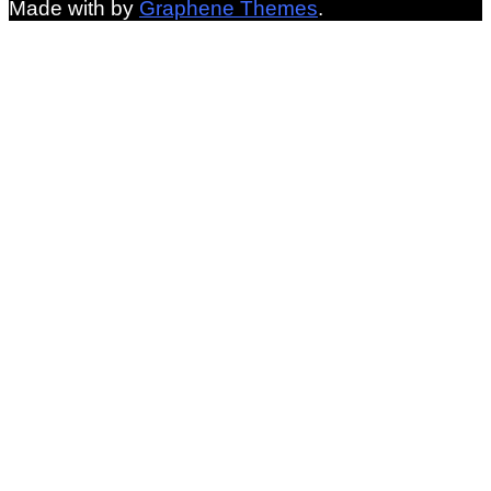
Made with
by
Graphene Themes
.