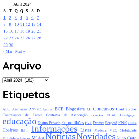
Abril 2024
S
T
Q
Q
S
S
D
1
2
3
4
5
6
7
8
9
10
11
12
13
14
15
16
17
18
19
20
21
22
23
24
25
26
27
28
29
30
« Mar
Mai »
Arquivo
Arquivo
Etiquetas
Concursos
BCE
Blogosfera
Contratados
AEC
Animação
Açores
CE
ANVPC
Contratações de Escola
Contratos de Associação
critérios
DGAE
Divulgação
educação
FNE
Euromilhões
Exames
Ensino Privado
EVT
Fenprof
Greve
Informações
Listas
Horários
Mobilidade
IEFP
Madeira
MEC
Notícias
Novidades
Música
Nuno Crato
Mobilidade Interna