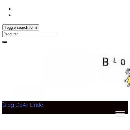
Toggle search form
Search
for:
Blog DeAr Lindo