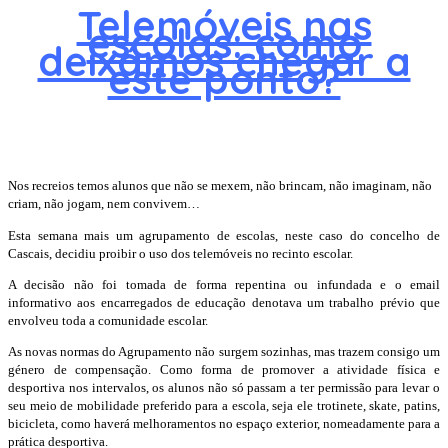
Telemóveis nas
escolas: como
deixámos chegar a
este ponto?
Nos recreios temos alunos que não se mexem, não brincam, não imaginam, não
criam, não jogam, nem convivem…
Esta semana mais um agrupamento de escolas, neste caso do concelho de
Cascais, decidiu proibir o uso dos telemóveis no recinto escolar.
A decisão não foi tomada de forma repentina ou infundada e o email
informativo aos encarregados de educação denotava um trabalho prévio que
envolveu toda a comunidade escolar.
As novas normas do Agrupamento não surgem sozinhas, mas trazem consigo um
género de compensação. Como forma de promover a atividade física e
desportiva nos intervalos, os alunos não só passam a ter permissão para levar o
seu meio de mobilidade preferido para a escola, seja ele trotinete, skate, patins,
bicicleta, como haverá melhoramentos no espaço exterior, nomeadamente para a
prática desportiva.