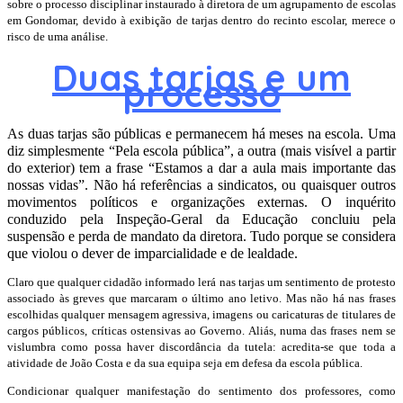
sobre o processo disciplinar instaurado à diretora de um agrupamento de escolas
em Gondomar, devido à exibição de tarjas dentro do recinto escolar, merece o
risco de uma análise.
Duas tarjas e um
processo
As duas tarjas são públicas e permanecem há meses na escola. Uma
diz simplesmente “Pela escola pública”, a outra (mais visível a partir
do exterior) tem a frase “Estamos a dar a aula mais importante das
nossas vidas”. Não há referências a sindicatos, ou quaisquer outros
movimentos políticos e organizações externas. O inquérito
conduzido pela Inspeção-Geral da Educação concluiu pela
suspensão e perda de mandato da diretora. Tudo porque se considera
que violou o dever de imparcialidade e de lealdade.
Claro que qualquer cidadão informado lerá nas tarjas um sentimento de protesto
associado às greves que marcaram o último ano letivo. Mas não há nas frases
escolhidas qualquer mensagem agressiva, imagens ou caricaturas de titulares de
cargos públicos, críticas ostensivas ao Governo. Aliás, numa das frases nem se
vislumbra como possa haver discordância da tutela: acredita-se que toda a
atividade de João Costa e da sua equipa seja em defesa da escola pública.
Condicionar qualquer manifestação do sentimento dos professores, como