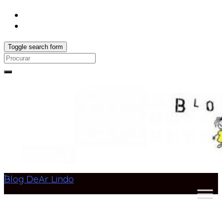
Toggle search form
Search
for:
Blog DeAr Lindo