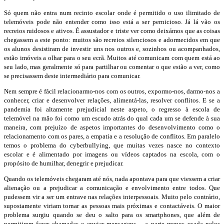
Só quem não entra num recinto escolar onde é permitido o uso ilimitado de
telemóveis pode não entender como isso está a ser pernicioso. Já lá vão os
recreios ruidosos e ativos. É assustador e triste ver como deixámos que as coisas
chegassem a este ponto: muitos são recreios silenciosos e adormecidos em que
os alunos desistiram de investir uns nos outros e, sozinhos ou acompanhados,
estão imóveis a olhar para o seu ecrã. Muitos até comunicam com quem está ao
seu lado, mas geralmente só para partilhar ou comentar o que estão a ver, como
se precisassem deste intermediário para comunicar.
Nem sempre é fácil relacionarmo-nos com os outros, expormo-nos, darmo-nos a
conhecer, criar e desenvolver relações, alimentá-las, resolver conflitos. E se a
pandemia foi altamente prejudicial neste aspeto, o regresso à escola de
telemóvel na mão foi como um escudo atrás do qual cada um se defende à sua
maneira, com prejuízo de aspetos importantes do desenvolvimento como o
relacionamento com os pares, a empatia e a resolução de conflitos. Em paralelo
temos o problema do cyberbullying, que muitas vezes nasce no contexto
escolar e é alimentado por imagens ou vídeos captados na escola, com o
propósito de humilhar, denegrir e prejudicar.
Quando os telemóveis chegaram até nós, nada apontava para que viessem a criar
alienação ou a prejudicar a comunicação e envolvimento entre todos. Que
pudessem vir a ser um entrave nas relações interpessoais. Muito pelo contrário,
supostamente viriam tornar as pessoas mais próximas e contactáveis. O maior
problema surgiu quando se deu o salto para os smartphones, que além de
permitirem fazer chamadas e enviar mensagens – a parte menos usada pelos