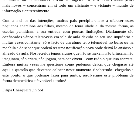
mais novos – concentram em si todo um aliciante – e viciante – mundo de
informação e entretenimento.
Com a melhor das intenções, muitos pais precipitaram-se a oferecer esses
pequenos aparelhos aos filhos, mesmo de tenra idade e, da mesma forma, as
escolas permitiram a sua entrada com poucas limitações. Diariamente são
confiscados vários telemóveis em sala de aula devido ao seu uso impróprio e
muitas vezes constante. Só o facto de um aluno ter o telemóvel no bolso ou na
mochila e de saber que poderá ter uma notificação nova pode deixá-lo ansioso e
alheado da aula. Nos recreios temos alunos que não se mexem, não brincam, não
imaginam, não criam, não jogam, nem convivem – com tudo o que isso acarreta.
Embora muitas vezes me questione como pudemos deixar que chegasse até
aqui, a questão que devemos colocar neste momento é sobretudo: chegados a
este ponto, o que podemos fazer para juntos, resolvermos este problema de
forma democrática e favorável a todos?
Filipa Chasqueira, in Sol