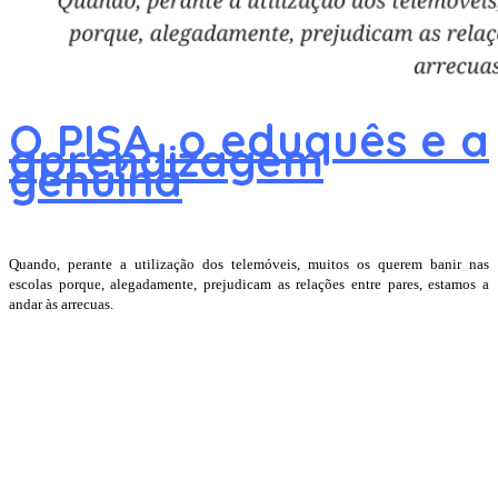
O PISA, o eduquês e a
aprendizagem
genuína
Quando, perante a utilização dos telemóveis, muitos os querem banir nas
escolas porque, alegadamente, prejudicam as relações entre pares, estamos a
andar às arrecuas.