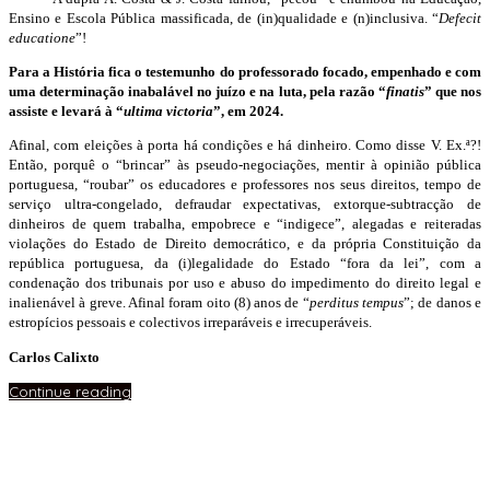
Ensino e Escola Pública massificada, de (in)qualidade e (n)inclusiva. “
Defecit
educatione
”!
Para a História fica o testemunho do professorado focado, empenhado e com
uma determinação inabalável no juízo e na luta, pela razão “
finatis
” que nos
assiste e levará à “
ultima victoria
”, em 2024.
Afinal, com eleições à porta há condições e há dinheiro. Como disse V. Ex.ª?!
Então, porquê o “brincar” às pseudo-negociações, mentir à opinião pública
portuguesa, “roubar” os educadores e professores nos seus direitos, tempo de
serviço ultra-congelado, defraudar expectativas, extorque-subtracção de
dinheiros de quem trabalha, empobrece e “indigece”, alegadas e reiteradas
violações do Estado de Direito democrático, e da própria Constituição da
república portuguesa, da (i)legalidade do Estado “fora da lei”, com a
condenação dos tribunais por uso e abuso do impedimento do direito legal e
inalienável à greve. Afinal foram oito (8) anos de “
perditus tempus
”; de danos e
estropícios pessoais e colectivos irreparáveis e irrecuperáveis.
Carlos Calixto
Continue reading