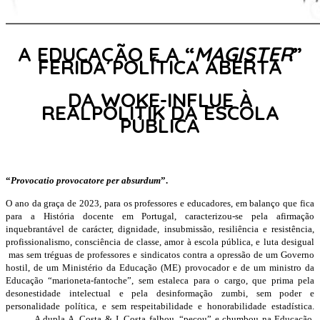
A EDUCAÇÃO E A “
MAGISTER
”
FERIDA POLÍTICA ABERTA
DA WOKE-INFLUE À
REALPOLITIK DA ESCOLA
PÚBLICA
“
Provocatio provocatore per absurdum
”.
O ano da graça de 2023, para os professores e educadores, em balanço que fica
para a História docente em Portugal, caracterizou-se pela afirmação
inquebrantável de carácter, dignidade, insubmissão, resiliência e resistência,
profissionalismo, consciência de classe, amor à escola pública, e luta desigual
mas sem tréguas de professores e sindicatos contra a opressão de um Governo
hostil, de um Ministério da Educação (ME) provocador e de um ministro da
Educação “marioneta-fantoche”, sem estaleca para o cargo, que prima pela
desonestidade intelectual e pela desinformação zumbi, sem poder e
personalidade política, e sem respeitabilidade e honorabilidade estadística.
A dupla A. Costa & J. Costa falhou, “pecou” e chumbou na Educação,