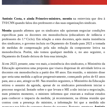
António Costa, o ainda Primeiro-ministro, mentiu
na entrevista que deu à
TVI/CNN quando falou dos professores e das suas organizações sindicais.
Mentiu
quando afirmou que os sindicatos não quiseram negociar condições
específicas para os docentes em monodocência (educadores de infância e
professores do 1.º Ciclo). Em relação a estes docentes, após muita insistência
dos sindicatos, o governo incluiu no Orçamento do Estado para 2021 a tomada
de medidas de compensação pela não redução da componente letiva na
monodocência. Porém, não tomou qualquer medida e, no ano seguinte, o
Orçamento do Estado deixou de fora essa intenção.
Já em 2023, perante, uma vez mais, a insistência dos sindicatos, o Ministério da
Educação apresentou uma proposta que visava dispensar de atividade letiva os
docentes em monodocência a partir dos 60 anos. Em reunião, o ministro disse
que seria uma medida a aplicar progressivamente, começando pelos de 63 anos
para, ano a ano, atingir os 60. Nas reuniões seguintes, o Ministério da Educação
retirou o assunto da agenda, apesar de os sindicatos pretenderem iniciar o
processo negocial. Instado sobre o que levara o ME a não iniciar a negociação,
num primeiro momento, o ministro informou que estavam a realizar estudos
para conhecer o impacto da medida; já recentemente, na última reunião que
contou com a presença do ministro, a informação foi que a medida não
avançava por falta de consenso dentro do governo. Portanto, repete-se,
António