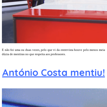
E não foi uma ou duas vezes, pelo que vi da entrevista houve pelo menos meia
dúzia de mentiras no que respeita aos professores.
António Costa mentiu!