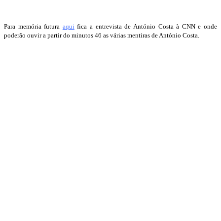
Para memória futura
aqui
fica a entrevista de António Costa à CNN e onde
poderão ouvir a partir do minutos 46 as várias mentiras de António Costa.