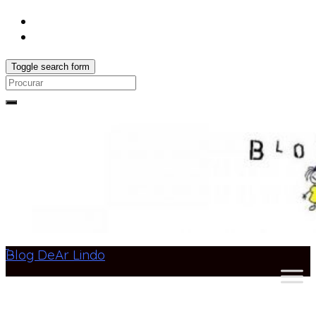
Toggle search form
Search
for:
Blog DeAr Lindo