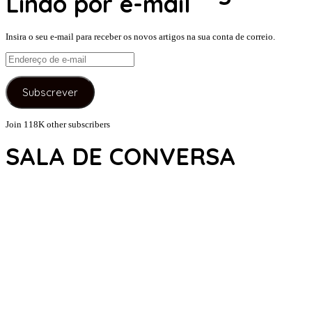
Lindo por e-mail
Insira o seu e-mail para receber os novos artigos na sua conta de correio.
Endereço
de
e-
Subscrever
mail
Join 118K other subscribers
SALA DE CONVERSA