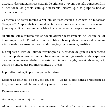
detecção das características sexuais de crianças e jovens que não correspondam
à identidade de género com que nasceram, mesmo que os próprios não as
queiram assumir…
Confesso que estou mesmo a ver, em algumas escolas, a criação de putativas
“brigadas”, “especialistas” em detectar características sexuais de crianças e
jovens que não correspondam à identidade de género com que nasceram…
Aberrante será o mínimo que se poderá afirmar deste Projecto de Lei que, se for
homologado pelo Presidente da República, bem poderá vir a evidenciar os
efeitos mais perversos de uma discriminação, supostamente, positiva…
E o suposto direito de “autodeterminação da identidade de género em contexto
escolar” poderá acabar por se transformar na obrigatoriedade de expressar
determinadas sexualidades, imposta em termos legais, eventualmente, até,
contra a vontade das próprias crianças e jovens…
Impor discriminação positiva pode dar nisso…
Deixem as crianças e os jovens em paz… Até hoje, eles nunca precisaram de
leis, muito menos de leis absurdas, para se expressarem…
Expressam-se apenas.
Assim haja quem os queira ouvir.
Além do mais, já existe enquadramento legal relativo ao respeito pela