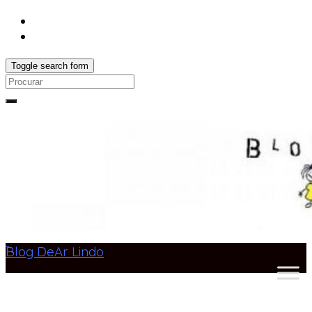
Toggle search form
Search
for:
Blog DeAr Lindo