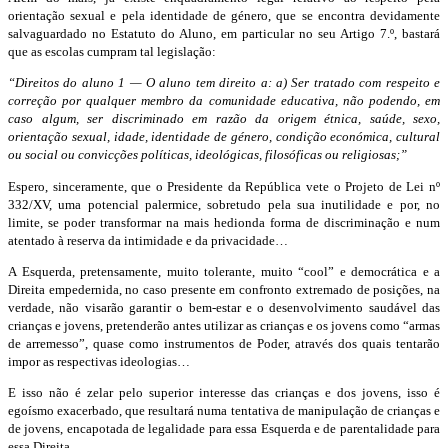
orientação sexual e pela identidade de género, que se encontra devidamente
salvaguardado no Estatuto do Aluno, em particular no seu Artigo 7.º, bastará
que as escolas cumpram tal legislação:
“Direitos do aluno 1 — O aluno tem direito a: a) Ser tratado com respeito e
correção por qualquer membro da comunidade educativa, não podendo, em
caso algum, ser discriminado em razão da origem étnica, saúde, sexo,
orientação sexual, idade, identidade de género, condição económica, cultural
ou social ou convicções políticas, ideológicas, filosóficas ou religiosas;”
Espero, sinceramente, que o Presidente da República vete o Projeto de Lei nº
332/XV, uma potencial palermice, sobretudo pela sua inutilidade e por, no
limite, se poder transformar na mais hedionda forma de discriminação e num
atentado à reserva da intimidade e da privacidade…
A Esquerda, pretensamente, muito tolerante, muito “cool” e democrática e a
Direita empedernida, no caso presente em confronto extremado de posições, na
verdade, não visarão garantir o bem-estar e o desenvolvimento saudável das
crianças e jovens, pretenderão antes utilizar as crianças e os jovens como “armas
de arremesso”, quase como instrumentos de Poder, através dos quais tentarão
impor as respectivas ideologias…
E isso não é zelar pelo superior interesse das crianças e dos jovens, isso é
egoísmo exacerbado, que resultará numa tentativa de manipulação de crianças e
de jovens, encapotada de legalidade para essa Esquerda e de parentalidade para
essa Direita…