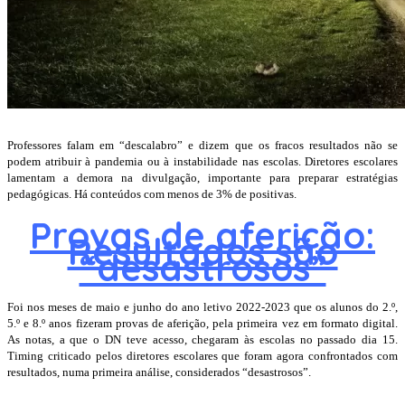
Professores falam em “descalabro” e dizem que os fracos resultados não se
podem atribuir à pandemia ou à instabilidade nas escolas. Diretores escolares
lamentam a demora na divulgação, importante para preparar estratégias
pedagógicas. Há conteúdos com menos de 3% de positivas.
Provas de aferição:
Resultados são
“desastrosos”
Foi nos meses de maio e junho do ano letivo 2022-2023 que os alunos do 2.º,
5.º e 8.º anos fizeram provas de aferição, pela primeira vez em formato digital.
As notas, a que o DN teve acesso, chegaram às escolas no passado dia 15.
Timing criticado pelos diretores escolares que foram agora confrontados com
resultados, numa primeira análise, considerados “desastrosos”.