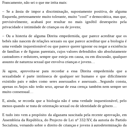
Francamente, não sei o que me irrita mais:
– Se a ânsia de impor a discriminação, supostamente positiva, de alguma
Esquerda, pretensamente muito tolerante, muito “cool” e democrática, mas que,
previsivelmente, acabará por resultar no mais ignóbil desrespeito pela
privacidade e intimidade de crianças ou de jovens;
– Ou a histeria de alguma Direita empedernida, que parece acreditar que os
bebés não nascem de relações sexuais ou que parece acreditar que a biologia é
uma verdade inquestionável ou que parece querer ignorar ou negar a existência
de famílias e de figuras parentais, cujos valores defendidos são absolutamente
castradores e redutores, sempre que esteja em causa, ou em discussão, qualquer
assunto de natureza sexual que envolva crianças e jovens…
Já agora, aproveita-se para recordar a essa Direita empedernida que a
sexualidade é parte intrínseca de qualquer ser humano e que dificilmente
existirão pais e mães como seres assexuados e assexuais…Segundo consta,
apenas os Anjos não terão sexo, apesar de essa crença também nem sempre ser
muito consensual…
E, ainda, se recorda que a biologia não é uma verdade inquestionável, pelo
menos quando se trata de orientação sexual ou de identidade de género…
E tudo isto vem a propósito da algazarra suscitada pela recente aprovação, em
Assembleia da República, do Projecto de Lei nº 332/XV, da autoria do Partido
Socialista, versando sobre o direito de crianças e jovens à autodeterminação da