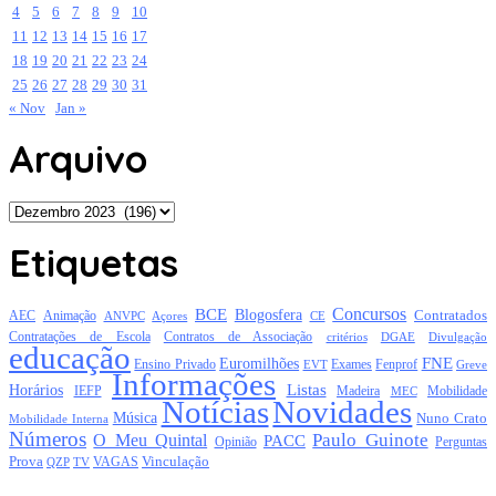
4
5
6
7
8
9
10
11
12
13
14
15
16
17
18
19
20
21
22
23
24
25
26
27
28
29
30
31
« Nov
Jan »
Arquivo
Arquivo
Etiquetas
Concursos
BCE
Blogosfera
Contratados
AEC
Animação
Açores
CE
ANVPC
Contratações de Escola
Contratos de Associação
critérios
DGAE
Divulgação
educação
FNE
Euromilhões
Exames
Ensino Privado
EVT
Fenprof
Greve
Informações
Listas
Horários
Mobilidade
IEFP
Madeira
MEC
Notícias
Novidades
Música
Nuno Crato
Mobilidade Interna
Números
Paulo Guinote
O Meu Quintal
PACC
Opinião
Perguntas
Prova
Vinculação
TV
VAGAS
QZP