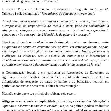
identidade de género em contexto escolar…
O referido Projecto de Lei refere expressamente o seguinte no Artigo 4.º,
Números 1 e 2, denominado “
Mecanismos de deteção e intervenção
”:
“
1 – As escolas devem definir canais de comunicação e deteção, identificando
o responsável ou responsáveis na escola a quem pode ser comunicada a
situação de crianças e jovens que manifestem uma identidade ou expressão de
género que não corresponde à identidade de género à nascença
.”
“
2 – A escola, após ter conhecimento da situação prevista no número anterior
ou quando a observe em ambiente escolar, deve, em articulação com os pais,
encarregados de educação ou com os representantes legais, promover a
avaliação da situação, com o objetivo de reunir toda a informação e
identificar necessidades organizativas e formas possíveis de atuação, a fim de
garantir o bem-estar e o desenvolvimento saudável da criança ou jovem.
”
A Comunicação Social, e em particular as Associações de Directores de
Agrupamentos de Escolas, parecem ter resumido este Projecto de Lei às
dificuldades de execução de casas de banho e de balneários neutros, em
particular aos custos de eventuais obras de reestruturação…
Mas não creio que o seu principal problema seja esse…
Afligem-me e causam-me perplexidade, sobretudo, as expressões “
deteção
” e
“
quando a observe em ambiente escolar
”, o que, na prática, poderá traduzir-se
por uma espécie de “caça às bruxas”, ou seja, poderá traduzir-se na procura e na