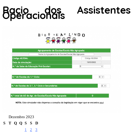
Racio dos Assistentes
Operacionais
Dezembro 2023
S
T
Q
Q
S
S
D
1
2
3