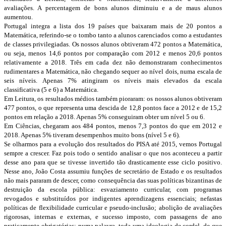
avaliações. A percentagem de bons alunos diminuiu e a de maus alunos
aumentou.
Portugal integra a lista dos 19 países que baixaram mais de 20 pontos a
Matemática, referindo-se o tombo tanto a alunos carenciados como a estudantes
de classes privilegiadas. Os nossos alunos obtiveram 472 pontos a Matemática,
ou seja, menos 14,6 pontos por comparação com 2012 e menos 20,6 pontos
relativamente a 2018. Três em cada dez não demonstraram conhecimentos
rudimentares a Matemática, não chegando sequer ao nível dois, numa escala de
seis níveis. Apenas 7% atingiram os níveis mais elevados da escala
classificativa (5 e 6) a Matemática.
Em Leitura, os resultados médios também pioraram: os nossos alunos obtiveram
477 pontos, o que representa uma descida de 12,8 pontos face a 2012 e de 15,2
pontos em relação a 2018. Apenas 5% conseguiram obter um nível 5 ou 6.
Em Ciências, chegaram aos 484 pontos, menos 7,3 pontos do que em 2012 e
2018. Apenas 5% tiveram desempenhos muito bons (nível 5 e 6).
Se olharmos para a evolução dos resultados do PISA até 2015, vemos Portugal
sempre a crescer. Faz pois todo o sentido analisar o que nos aconteceu a partir
desse ano para que se tivesse invertido tão drasticamente esse ciclo positivo.
Nesse ano, João Costa assumiu funções de secretário de Estado e os resultados
não mais pararam de descer, como consequência das suas políticas bizantinas de
destruição da escola pública: esvaziamento curricular, com programas
revogados e substituídos por indigentes aprendizagens essenciais; nefastas
políticas de flexibilidade curricular e pseudo-inclusão; abolição de avaliações
rigorosas, internas e externas, e sucesso imposto, com passagens de ano
praticamente obrigatórias; numa palavra, toda uma ideologia de cordel, de que