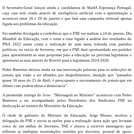
O Secretário-Geral lançou ainda a candidatura de MarIA Esperança Portugal,
cuja cara será criada através de inteligência artificial com a apresentação a
acontecer entre 26 e 29 de janeiro e que fará uma campanha eleitoral apenas
ligada aos problemas da educação.
Foi também divulgada a conferência que a FNE vai realizar a 24 de janeiro, Dia
Mundial da Educação, com o tema a estar ligado à análise dos resultados do
PISA 2022 assim como a realização de uma mesa redonda com partidos
políticos, no início de fevereiro, em que a FNE dará oportunidade aos partidos
para apresentarem as suas propostas para a educação na próxima legislatura e
apresentar as suas através do Roteiro para a legislatura 2024-2028.
Pedro Barreiros deixou ainda na sua intervenção palavras para os redacções de
jornais que estão a ser afetados por despedimentos, situação que “passados
quase 50 anos do 25 de Abril, é preocupante o encerramento de jornais que em
último caso podem afetar a democracia”.
A prometida entrega do livro “Mensagem ao Ministro” aconteceu com Pedro
Barreiros a ser acompanhado pelos Presidentes dos Sindicatos FNE na
deslocação ao interior do Ministério da Educação.
O chefe de gabinete do Ministro da Educação, Jorge Morais, recebeu a
delegação da FNE e ouviu as razões para a realização desta ação que levaram
cerca de um milhar de docentes, PAE e alunos a escrever mensagens que
refletem as múltiplas insatisfações sentidas por docentes, pessoal de apoio