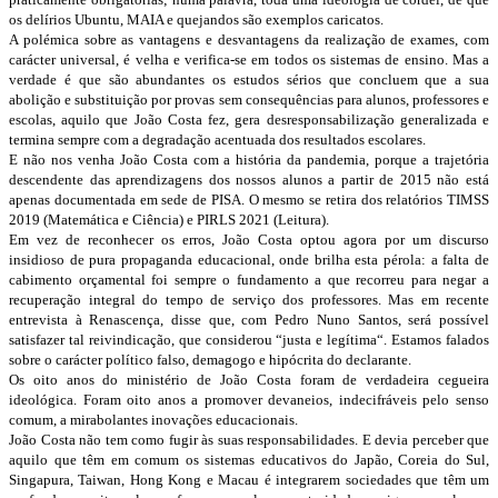
os delírios Ubuntu, MAIA e quejandos são exemplos caricatos.
A polémica sobre as vantagens e desvantagens da realização de exames, com
carácter universal, é velha e verifica-se em todos os sistemas de ensino. Mas a
verdade é que são abundantes os estudos sérios que concluem que a sua
abolição e substituição por provas sem consequências para alunos, professores e
escolas, aquilo que João Costa fez, gera desresponsabilização generalizada e
termina sempre com a degradação acentuada dos resultados escolares.
E não nos venha João Costa com a história da pandemia, porque a trajetória
descendente das aprendizagens dos nossos alunos a partir de 2015 não está
apenas documentada em sede de PISA. O mesmo se retira dos relatórios TIMSS
2019 (Matemática e Ciência) e PIRLS 2021 (Leitura).
Em vez de reconhecer os erros, João Costa optou agora por um discurso
insidioso de pura propaganda educacional, onde brilha esta pérola: a falta de
cabimento orçamental foi sempre o fundamento a que recorreu para negar a
recuperação integral do tempo de serviço dos professores. Mas em recente
entrevista à Renascença, disse que, com Pedro Nuno Santos, será possível
satisfazer tal reivindicação, que considerou “justa e legítima“. Estamos falados
sobre o carácter político falso, demagogo e hipócrita do declarante.
Os oito anos do ministério de João Costa foram de verdadeira cegueira
ideológica. Foram oito anos a promover devaneios, indecifráveis pelo senso
comum, a mirabolantes inovações educacionais.
João Costa não tem como fugir às suas responsabilidades. E devia perceber que
aquilo que têm em comum os sistemas educativos do Japão, Coreia do Sul,
Singapura, Taiwan, Hong Kong e Macau é integrarem sociedades que têm um