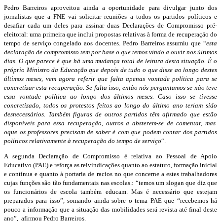
Pedro Barreiros aproveitou ainda a oportunidade para divulgar junto dos
jornalistas que a FNE vai solicitar reuniões a todos os partidos políticos e
desafiar cada um deles para assinar duas Declarações de Compromisso pré-
eleitoral: uma primeira que inclui propostas relativas à forma de recuperaçáo do
tempo de serviço congelado aos docentes. Pedro Barreiros assumiu que “
esta
declaração de compromisso tem por base o que temos vindo a ouvir nos últimos
dias. O que parece é que há uma mudança total de leitura desta situação. É o
próprio Ministro da Educação que depois de tudo o que disse ao longo destes
últimos meses, vem agora referir que falta apenas vontade política para se
concretizar esta recuperação. Se falta isso, então nós perguntamos se não teve
essa vontade política ao longo dos últimos meses. Caso isso se tivesse
concretizado, todos os protestos feitos ao longo do último ano teriam sido
desnecessários. Também figuras de outros partidos têm afirmado que estão
disponíveis para essa recuperação, outros a absterem-se de comentar, mas
oque os professores precisam de saber é com que podem contar dos partidos
políticos relativamente à recuperação do tempo de serviço
“.
A segunda Declaração de Compromisso é relativa ao Pessoal de Apoio
Educativo (PAE) e reforça as reivindicações quanto ao estatuto, formação inicial
e contínua e quanto à portaria de racios no que concerne a estes trabalhadores
cujas funções são tão fundamentais nas escolas.: “temos um slogan que diz que
os funcionários de escola também educam. Mas é necessário que estejam
preparados para isso”, somando ainda sobre o tema PAE que “recebemos há
pouco a informação que a situação das mobilidades será revista até final deste
ano”, afirmou Pedro Barreiros.