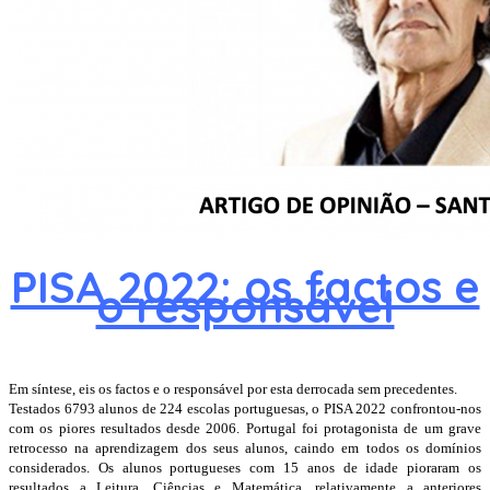
PISA 2022: os factos e
o responsável
Em síntese, eis os factos e o responsável por esta derrocada sem precedentes.
Testados 6793 alunos de 224 escolas portuguesas, o PISA 2022 confrontou-nos
com os piores resultados desde 2006. Portugal foi protagonista de um grave
retrocesso na aprendizagem dos seus alunos, caindo em todos os domínios
considerados. Os alunos portugueses com 15 anos de idade pioraram os
resultados a Leitura, Ciências e Matemática, relativamente a anteriores