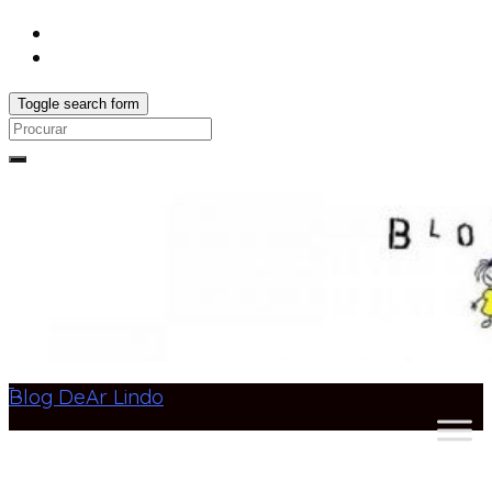
Toggle search form
Search
for:
Blog DeAr Lindo