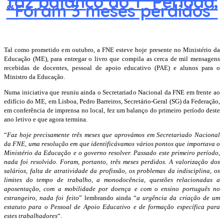
faz balanço do 1º Período:
“Foram 3 meses perdidos”
Tal como prometido em outubro, a FNE esteve hoje presente no Ministério da
Educação (ME), para entregar o livro que compila as cerca de mil mensagens
recebidas de docentes, pessoal de apoio educativo (PAE) e alunos para o
Ministro da Educação.
Numa iniciativa que reuniu ainda o Secretariado Nacional da FNE em frente ao
edifício do ME, em Lisboa, Pedro Barreiros, Secretário-Geral (SG) da Federação,
em conferência de imprensa no local, fez um balanço do primeiro período deste
ano letivo e que agora termina.
“
Faz hoje precisamente três meses que aprovámos em Secretariado Nacional
da FNE, uma resolução em que identificávamos vários pontos que importava o
Ministério da Educação e o governo resolver. Passado este primeiro período,
nada foi resolvido. Foram, portanto, três meses perdidos. A valorização dos
salários, falta de atratividade da profissão, os problemas da indisciplina, os
limites do tempo de trabalho, a monodocência, questões relacionadas a
aposentação, com a mobilidade por doença e com o ensino português no
estrangeiro, nada foi feito
” lembrando ainda “
a urgência da criação de um
estatuto para o Pessoal de Apoio Educativo e de formação específica para
estes trabalhadores
“.