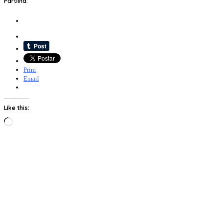
Partilha:
Print
Email
Like this:
Loading…